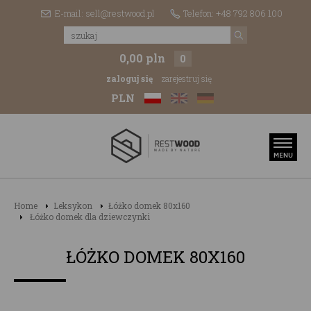
E-mail: sell@restwood.pl
Telefon: +48 792 806 100
0,00 pln
0
zaloguj się
zarejestruj się
PLN
Home
Leksykon
Łóżko domek 80x160
Łóżko domek dla dziewczynki
ŁÓŻKO DOMEK 80X160