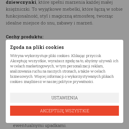
dziewczynki
, które spełni marzenia każdej małej
księżniczki. To wyjątkowe mebelki, które łączą w sobie
funkcjonalność, styl i magiczną atmosferę, tworząc
idealne miejsce do snu, zabawy i marzeń.
Cechy produktu:
Zgoda na pliki cookies
Design w stylu domeczku: łóżko zostało
Witryna wykorzystuje pliki cookies. Klikając przycisk
zaprojektowane tak, aby przypominało urokliwy
Akceptuję wszystkie, wyrażasz zgodę na to, abyśmy używali ich
domek, co nadaje sypialni dziecka niepowtarzalny
w celach marketingowych, w tym personalizacji reklam,
urok. Front łóżka posiada otwierane okienko z
analizowania ruchu na naszych stronach, a także w celach
biznesowych. Więcej informacji o wykorzystywanych plikach
dekoracyjnymi zasłonami, które dodają uroku i
cookies znajdziesz w naszej polityce prywatności.
zachęcają do kreatywnej zabawy.
Bezpieczeństwo na pierwszym miejscu: Produkt
został wykonany z dbałością o najwyższe standardy
USTAWIENIA
bezpieczeństwa. Solidna konstrukcja i staranne
AKCEPTUJĘ WSZYSTKIE
wykończenie zapewniają, że łóżko jest stabilne i
trwałe, a wysokie boki zabezpieczają dziecko przed
ewentualnymi upadkami.