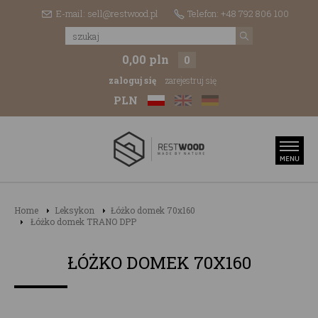
E-mail: sell@restwood.pl
Telefon: +48 792 806 100
0,00 pln
0
zaloguj się
zarejestruj się
PLN
Home
Leksykon
Łóżko domek 70x160
Łóżko domek TRANO DPP
ŁÓŻKO DOMEK 70X160