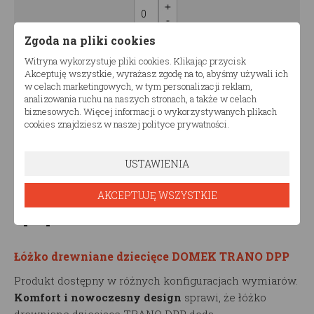
0.00
pln
Zgoda na pliki cookies
Witryna wykorzystuje pliki cookies. Klikając przycisk
Akceptuję wszystkie, wyrażasz zgodę na to, abyśmy używali ich
w celach marketingowych, w tym personalizacji reklam,
1000.00
Cena:
pln
analizowania ruchu na naszych stronach, a także w celach
biznesowych. Więcej informacji o wykorzystywanych plikach
cookies znajdziesz w naszej polityce prywatności.
Ilość zestawów
USTAWIENIA
AKCEPTUJĘ WSZYSTKIE
Opis produktu
Łóżko drewniane dziecięce DOMEK TRANO DPP
Produkt dostępny w różnych konfiguracjach wymiarów.
Komfort i nowoczesny design
sprawi, że łóżko