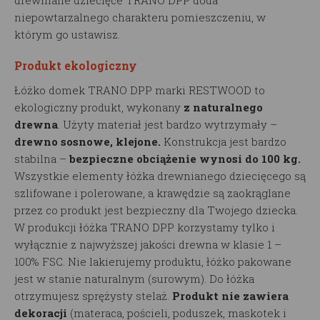
drewniane dziecięce TRANO DPP doda
niepowtarzalnego charakteru pomieszczeniu, w
którym go ustawisz.
Produkt ekologiczny
Łóżko domek TRANO DPP marki RESTWOOD to
ekologiczny produkt, wykonany
z naturalnego
drewna
. Użyty materiał jest bardzo wytrzymały –
drewno sosnowe, klejone.
Konstrukcja jest bardzo
stabilna –
bezpieczne obciążenie wynosi do 100 kg.
Wszystkie elementy łóżka drewnianego dziecięcego są
szlifowane i polerowane, a krawędzie są zaokrąglane
przez co produkt jest bezpieczny dla Twojego dziecka.
W produkcji łóżka TRANO DPP korzystamy tylko i
wyłącznie z najwyższej jakości drewna w klasie 1 –
100% FSC. Nie lakierujemy produktu, łóżko pakowane
jest w stanie naturalnym (surowym). Do łóżka
otrzymujesz sprężysty stelaż.
Produkt nie zawiera
dekoracji
(materaca, pościeli, poduszek, maskotek i