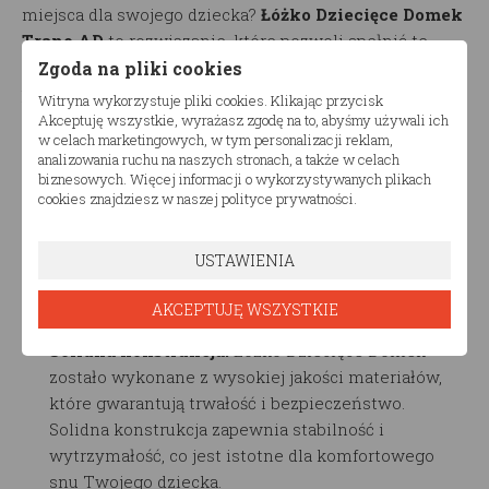
miejsca dla swojego dziecka?
Łóżko Dziecięce Domek
Trano AD
to rozwiązanie, które pozwoli spełnić te
marzenia! To niezwykłe i urocze łóżko, które
Zgoda na pliki cookies
przeniesie Twoje dziecko do krainy wyobraźni i
Witryna wykorzystuje pliki cookies. Klikając przycisk
zabawy.
Akceptuję wszystkie, wyrażasz zgodę na to, abyśmy używali ich
w celach marketingowych, w tym personalizacji reklam,
analizowania ruchu na naszych stronach, a także w celach
Główne cechy produktu:
biznesowych. Więcej informacji o wykorzystywanych plikach
cookies znajdziesz w naszej polityce prywatności.
Design w formie domku:
Łóżko
ma wyjątkowy
design przypominający uroczy domek. To nie tylko
USTAWIENIA
miejsce do spania, ale również przestrzeń do
zabawy, snucia opowieści i spełniania dziecięcych
AKCEPTUJĘ WSZYSTKIE
marzeń.
Solidna konstrukcja:
Łóżko Dziecięce Domek
zostało wykonane z wysokiej jakości materiałów,
które gwarantują trwałość i bezpieczeństwo.
Solidna konstrukcja zapewnia stabilność i
wytrzymałość, co jest istotne dla komfortowego
snu Twojego dziecka.