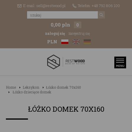
E-mail: sell@restwood.pl
Telefon: +48 792 806 100
0,00 pln
0
zaloguj się
zarejestruj się
PLN
Home
Leksykon
Łóżko domek 70x160
Łóżko dziecięce domek
ŁÓŻKO DOMEK 70X160