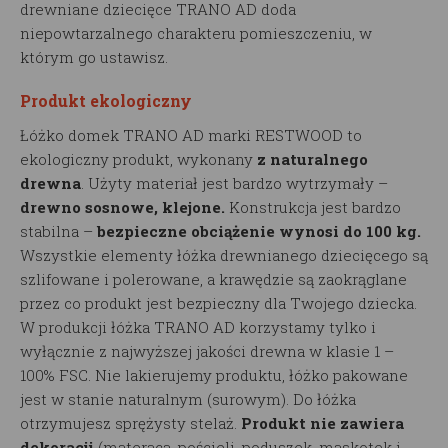
drewniane dziecięce TRANO AD doda
niepowtarzalnego charakteru pomieszczeniu, w
którym go ustawisz.
Produkt ekologiczny
Łóżko domek TRANO AD marki RESTWOOD to
ekologiczny produkt, wykonany
z naturalnego
drewna
. Użyty materiał jest bardzo wytrzymały –
drewno sosnowe, klejone.
Konstrukcja jest bardzo
stabilna –
bezpieczne obciążenie wynosi do 100 kg.
Wszystkie elementy łóżka drewnianego dziecięcego są
szlifowane i polerowane, a krawędzie są zaokrąglane
przez co produkt jest bezpieczny dla Twojego dziecka.
W produkcji łóżka TRANO AD korzystamy tylko i
wyłącznie z najwyższej jakości drewna w klasie 1 –
100% FSC. Nie lakierujemy produktu, łóżko pakowane
jest w stanie naturalnym (surowym). Do łóżka
otrzymujesz sprężysty stelaż.
Produkt nie zawiera
dekoracji
(materaca, pościeli, poduszek, maskotek i