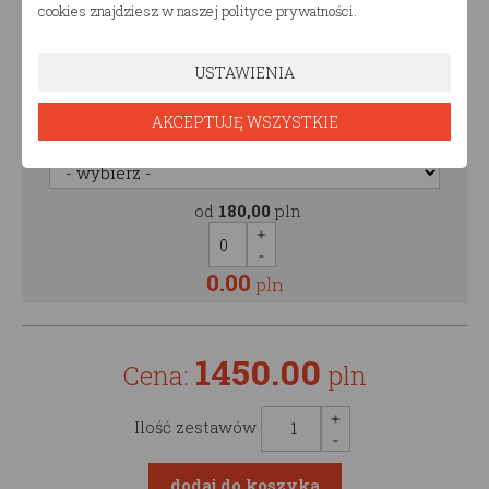
cookies znajdziesz w naszej polityce prywatności.
0.00
pln
USTAWIENIA
Malowanie półki
AKCEPTUJĘ WSZYSTKIE
Malowanie półki
od
180,00
pln
0.00
pln
1450.00
Cena:
pln
Ilość zestawów