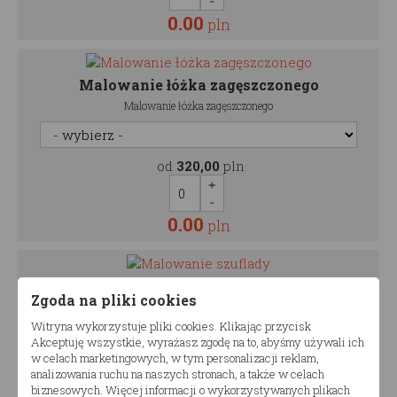
0.00
pln
Malowanie łóżka zagęszczonego
Malowanie łóżka zagęszczonego
od
320,00
pln
0.00
pln
Malowanie szuflady
Zgoda na pliki cookies
Malowanie szuflady
Witryna wykorzystuje pliki cookies. Klikając przycisk
Akceptuję wszystkie, wyrażasz zgodę na to, abyśmy używali ich
w celach marketingowych, w tym personalizacji reklam,
od
250,00
pln
analizowania ruchu na naszych stronach, a także w celach
biznesowych. Więcej informacji o wykorzystywanych plikach