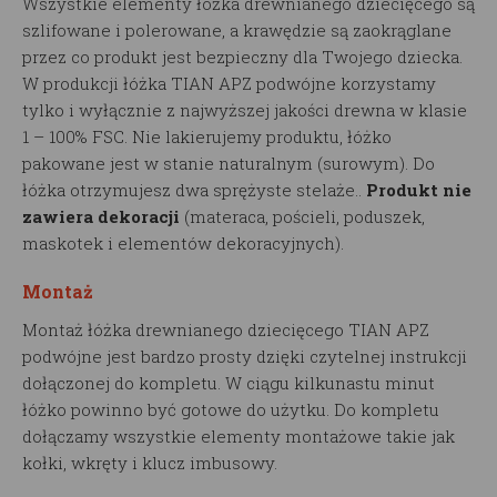
Wszystkie elementy łóżka drewnianego dziecięcego są
szlifowane i polerowane, a krawędzie są zaokrąglane
przez co produkt jest bezpieczny dla Twojego dziecka.
W produkcji łóżka TIAN APZ podwójne korzystamy
tylko i wyłącznie z najwyższej jakości drewna w klasie
1 – 100% FSC. Nie lakierujemy produktu, łóżko
pakowane jest w stanie naturalnym (surowym). Do
łóżka otrzymujesz dwa sprężyste stelaże..
Produkt nie
zawiera dekoracji
(materaca, pościeli, poduszek,
maskotek i elementów dekoracyjnych).
Montaż
Montaż łóżka drewnianego dziecięcego TIAN APZ
podwójne jest bardzo prosty dzięki czytelnej instrukcji
dołączonej do kompletu. W ciągu kilkunastu minut
łóżko powinno być gotowe do użytku. Do kompletu
dołączamy wszystkie elementy montażowe takie jak
kołki, wkręty i klucz imbusowy.