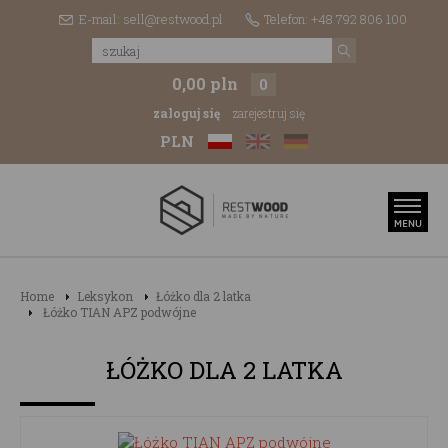
E-mail: sell@restwood.pl
Telefon: +48 792 806 100
0,00 pln
0
zaloguj się
zarejestruj się
PLN
Home
Leksykon
Łóżko dla 2 latka
Łóżko TIAN APZ podwójne
ŁÓŻKO DLA 2 LATKA