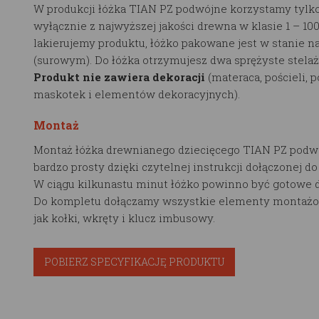
W produkcji łóżka TIAN PZ podwójne korzystamy tylko
wyłącznie z najwyższej jakości drewna w klasie 1 – 10
lakierujemy produktu, łóżko pakowane jest w stanie n
(surowym). Do łóżka otrzymujesz dwa sprężyste stelaż
Produkt nie zawiera dekoracji
(materaca, pościeli, 
maskotek i elementów dekoracyjnych).
Montaż
Montaż łóżka drewnianego dziecięcego TIAN PZ podwó
bardzo prosty dzięki czytelnej instrukcji dołączonej d
W ciągu kilkunastu minut łóżko powinno być gotowe d
Do kompletu dołączamy wszystkie elementy montażo
jak kołki, wkręty i klucz imbusowy.
POBIERZ SPECYFIKACJĘ PRODUKTU