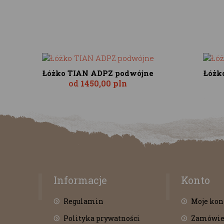
Łóżko TIAN ADPZ podwójne
Łóżk
od
1450,00 pln
Informacje
Konto
Regulamin
Moje kon
Polityka prywatności
Zamówie