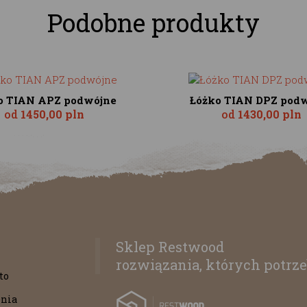
Podobne produkty
o TIAN APZ podwójne
Łóżko TIAN DPZ pod
od
1450,00 pln
od
1430,00 pln
Sklep Restwood
rozwiązania, których potrze
to
nia