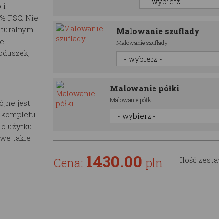
 i
0% FSC. Nie
aturalnym
Malowanie szuflady
e.
Malowanie szuflady
poduszek,
Malowanie półki
Malowanie półki
jne jest
o kompletu.
o użytku.
we takie
1430.00
Cena:
pln
Ilość zest