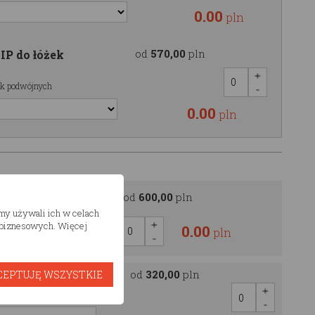
0.00
pln
od
570,00
pln
IP do łóżek
żek podwójnych
0.00
pln
OOD
od
600,00
pln
śmy używali ich w celach
h biznesowych. Więcej
0.00
pln
od
320,00
pln
CEPTUJĘ WSZYSTKIE
agęszczonego
o