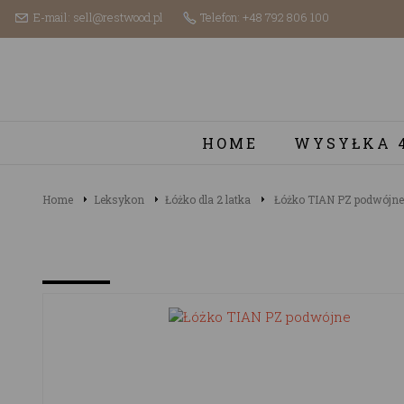
E-mail: sell@restwood.pl
Telefon: +48 792 806 100
HOME
WYSYŁKA 
Home
Leksykon
Łóżko dla 2 latka
Łóżko TIAN PZ podwójne