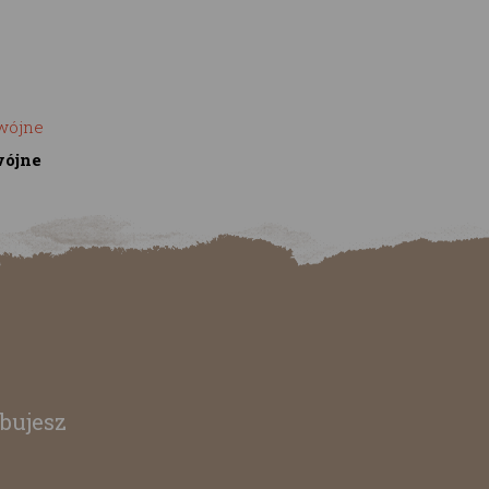
wójne
bujesz