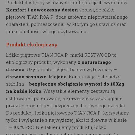
Produkt dostępny w różnych konfiguracjach wymiarów.
Komfort i nowoczesny design
sprawi, że łóżko
piętrowe TIAN ROA P doda zarówno niepowtarzalnego
charakteru pomieszczeniu, w którym go ustawisz oraz
funkcjonalności w jego użytkowaniu.
Produkt ekologiczny
Łóżko piętrowe TIAN ROA P marki RESTWOOD to
ekologiczny produkt, wykonany
z naturalnego
drewna
. Użyty materiał jest bardzo wytrzymały –
drewno sosnowe, klejone
. Konstrukcja jest bardzo
stabilna –
bezpieczne obciążenie wynosi do 100kg
na każde łóżko
. Wszystkie elementy zestawu są
szlifowane i polerowane, a krawędzie są zaokrąglane
przez co produkt jest bezpieczny dla Twojego dziecka.
Do produkcji łóżka piętrowego TIAN ROA P korzystamy
tylko i wyłącznie z najwyższej jakości drewna w klasie
1 – 100% FSC. Nie lakierujemy produktu, łóżko
pakowane jest w stanie naturalnym (surowym). Do