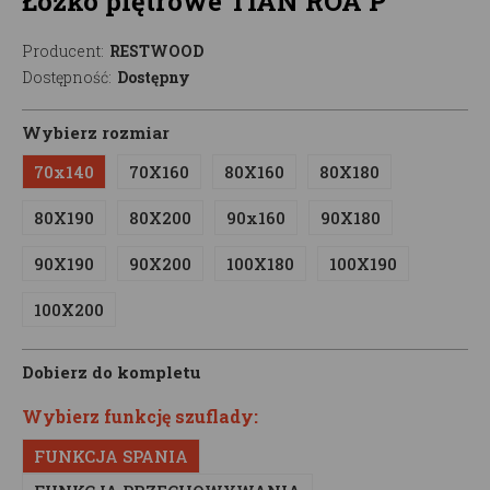
Łóżko piętrowe TIAN ROA P
Producent:
RESTWOOD
Dostępność:
Dostępny
Wybierz rozmiar
70x140
70X160
80X160
80X180
80X190
80X200
90x160
90X180
90X190
90X200
100X180
100X190
100X200
Dobierz do kompletu
Wybierz funkcję szuflady:
FUNKCJA SPANIA