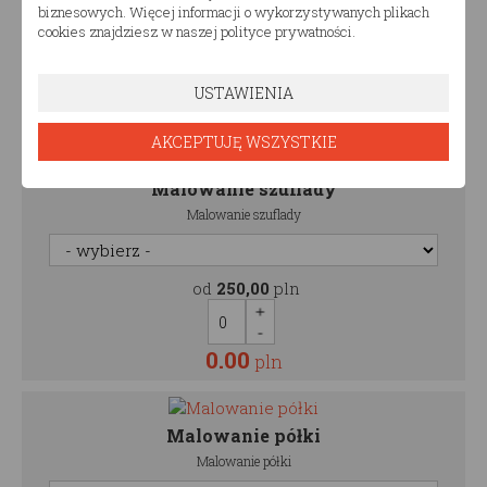
biznesowych. Więcej informacji o wykorzystywanych plikach
cookies znajdziesz w naszej polityce prywatności.
od
320,00
pln
USTAWIENIA
0.00
pln
AKCEPTUJĘ WSZYSTKIE
Malowanie szuflady
Malowanie szuflady
od
250,00
pln
0.00
pln
Malowanie półki
Malowanie półki