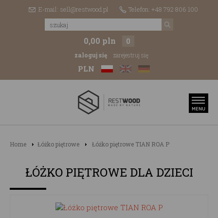
E-mail: sell@restwood.pl
Telefon: +48 792 806 100
0,00 pln
0
zaloguj się
zarejestruj się
PLN
Home
Łóżko piętrowe
Łóżko piętrowe TIAN ROA P
ŁÓŻKO PIĘTROWE DLA DZIECI