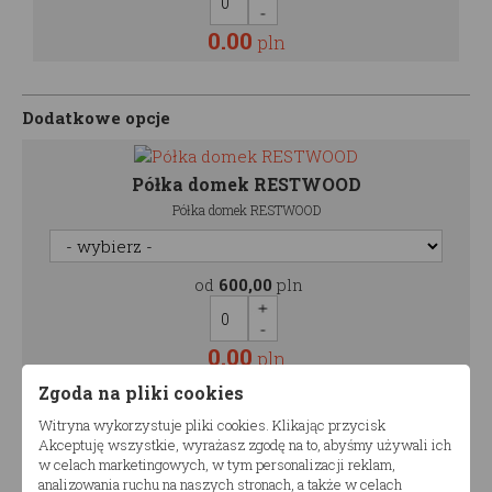
0.00
pln
Dodatkowe opcje
Półka domek RESTWOOD
Półka domek RESTWOOD
od
600,00
pln
0.00
pln
Zgoda na pliki cookies
Witryna wykorzystuje pliki cookies. Klikając przycisk
Malowanie łóżka piętrowego
Akceptuję wszystkie, wyrażasz zgodę na to, abyśmy używali ich
Malowanie łóżka piętrowego
w celach marketingowych, w tym personalizacji reklam,
analizowania ruchu na naszych stronach, a także w celach