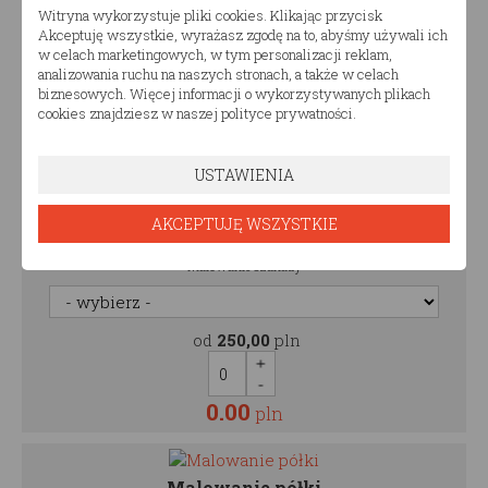
Witryna wykorzystuje pliki cookies. Klikając przycisk
Malowanie łóżka piętrowego
Akceptuję wszystkie, wyrażasz zgodę na to, abyśmy używali ich
w celach marketingowych, w tym personalizacji reklam,
analizowania ruchu na naszych stronach, a także w celach
od
320,00
pln
biznesowych. Więcej informacji o wykorzystywanych plikach
cookies znajdziesz w naszej polityce prywatności.
0.00
pln
USTAWIENIA
AKCEPTUJĘ WSZYSTKIE
Malowanie szuflady
Malowanie szuflady
od
250,00
pln
0.00
pln
Malowanie półki