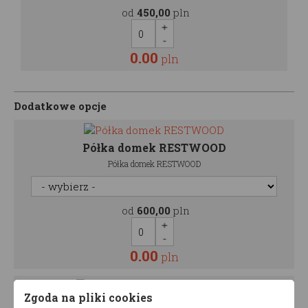
od
450,00
pln
0.00
pln
Dodatkowe opcje
Półka domek RESTWOOD
Półka domek RESTWOOD
od
600,00
pln
0.00
pln
Zgoda na pliki cookies
Malowanie łóżka piętrowego