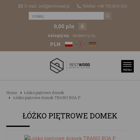
E-mail: sell@restwood.pl
Telefon: +48 792 806 100
0,00 pln
0
zaloguj się
zarejestruj się
PLN
Home
Łóżko piętrowe domek
Łóżko piętrowe domek TRANO ROA P
ŁÓŻKO PIĘTROWE DOMEK