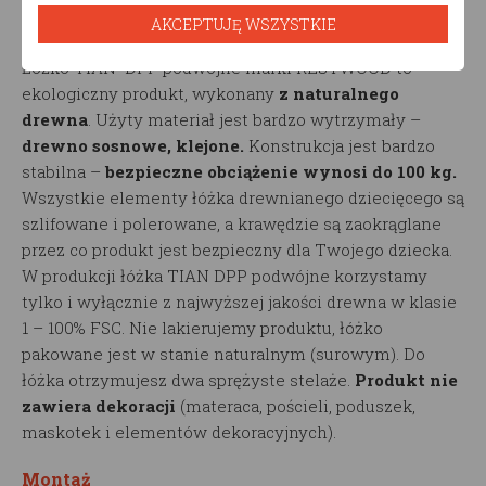
AKCEPTUJĘ WSZYSTKIE
Produkt ekologiczny
Łóżko TIAN DPP podwójne marki RESTWOOD to
ekologiczny produkt, wykonany
z naturalnego
drewna
. Użyty materiał jest bardzo wytrzymały –
drewno sosnowe, klejone.
Konstrukcja jest bardzo
stabilna –
bezpieczne obciążenie wynosi do 100 kg.
Wszystkie elementy łóżka drewnianego dziecięcego są
szlifowane i polerowane, a krawędzie są zaokrąglane
przez co produkt jest bezpieczny dla Twojego dziecka.
W produkcji łóżka TIAN DPP podwójne korzystamy
tylko i wyłącznie z najwyższej jakości drewna w klasie
1 – 100% FSC. Nie lakierujemy produktu, łóżko
pakowane jest w stanie naturalnym (surowym). Do
łóżka otrzymujesz dwa sprężyste stelaże.
Produkt nie
zawiera dekoracji
(materaca, pościeli, poduszek,
maskotek i elementów dekoracyjnych).
Montaż