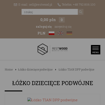
E-mail: sell@restwood.pl
Telefon: +48 792 806 100
0,00 pln
0
zaloguj się
zarejestruj się
PLN
Home
Łóżko dziecięce podwójne
Łóżko TIAN DPP podwójne
ŁÓŻKO DZIECIĘCE PODWÓJNE