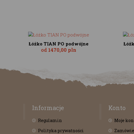
Łóżko TIAN PO podwójne
Łóż
od
1470,00 pln
Informacje
Konto
Regulamin
Moje kon
Polityka prywatności
Zamówie