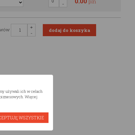
0.00
pln
awów
śmy używali ich w celach
h biznesowych. Więcej
CEPTUJĘ WSZYSTKIE