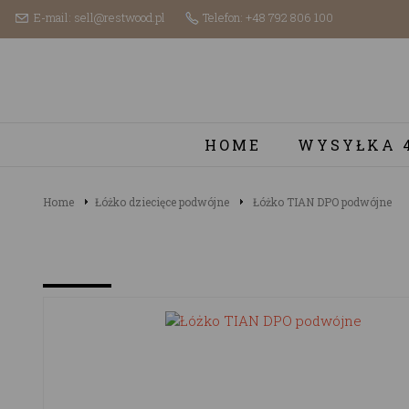
E-mail: sell@restwood.pl
Telefon: +48 792 806 100
HOME
WYSYŁKA 
Home
Łóżko dziecięce podwójne
Łóżko TIAN DPO podwójne