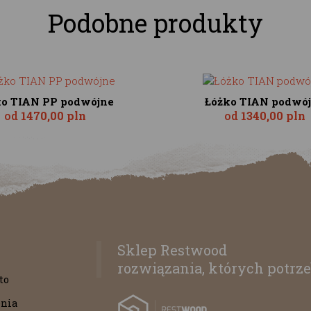
Podobne produkty
ko TIAN PP podwójne
Łóżko TIAN podwó
od
1470,00 pln
od
1340,00 pln
Sklep Restwood
rozwiązania, których potrze
to
nia