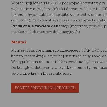
W produkcji łóżka TIAN DPO podwójne korzystamy tyl
wyłącznie z najwyższej jakości drewna w klasie 1 – 10
lakierujemy produktu, łóżko pakowane jest w stanie n
(surowym). Do łóżka otrzymujesz dwa sprężyste stelaż
Produkt nie zawiera dekoracji
(materaca, pościeli, 
maskotek i elementów dekoracyjnych).
Montaż
Montaż łóżka drewnianego dziecięcego TIAN DPO pod
bardzo prosty dzięki czytelnej instrukcji dołączonej d
W ciągu kilkunastu minut łóżko powinno być gotowe d
Do kompletu dołączamy wszystkie elementy montażo
jak kołki, wkręty i klucz imbusowy.
POBIERZ SPECYFIKACJĘ PRODUKTU