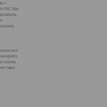
ko i
0% FSC. Nie
aturalnym
e.
poduszek,
wójne jest
o kompletu.
o użytku.
we takie