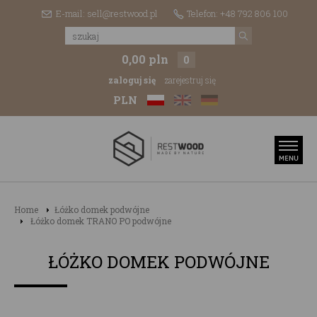
E-mail: sell@restwood.pl
Telefon: +48 792 806 100
0,00 pln
0
zaloguj się
zarejestruj się
PLN
Home
Łóżko domek podwójne
Łóżko domek TRANO PO podwójne
ŁÓŻKO DOMEK PODWÓJNE