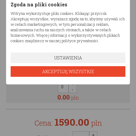
Zgoda na pliki cookies
od
250,00
pln
Witryna wykorzystuje pliki cookies. Klikając przycisk
Akceptuję wszystkie, wyrażasz zgodę na to, abyśmy używali ich
w celach marketingowych, w tym personalizacji reklam,
0.00
pln
analizowania ruchu na naszych stronach, a także w celach
biznesowych. Więcej informacji o wykorzystywanych plikach
cookies znajdziesz w naszej polityce prywatności.
Malowanie półki
Malowanie półki
USTAWIENIA
AKCEPTUJĘ WSZYSTKIE
od
180,00
pln
0.00
pln
1590.00
Cena:
pln