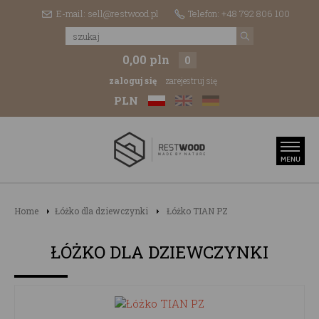
E-mail: sell@restwood.pl
Telefon: +48 792 806 100
0,00 pln
0
zaloguj się
zarejestruj się
PLN
Home
Łóżko dla dziewczynki
Łóżko TIAN PZ
ŁÓŻKO DLA DZIEWCZYNKI