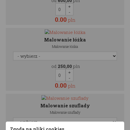
od
600,00
pln
0.00
pln
Malowanie łóżka
Malowanie łóżka
od
250,00
pln
0.00
pln
Malowanie szuflady
Malowanie szuflady
Zgoda na pliki cookies