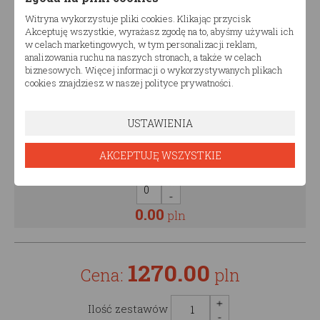
od
250,00
pln
Witryna wykorzystuje pliki cookies. Klikając przycisk
Akceptuję wszystkie, wyrażasz zgodę na to, abyśmy używali ich
w celach marketingowych, w tym personalizacji reklam,
0.00
pln
analizowania ruchu na naszych stronach, a także w celach
biznesowych. Więcej informacji o wykorzystywanych plikach
cookies znajdziesz w naszej polityce prywatności.
Malowanie półki
Malowanie półki
USTAWIENIA
AKCEPTUJĘ WSZYSTKIE
od
180,00
pln
0.00
pln
1270.00
Cena:
pln
Ilość zestawów