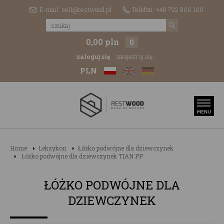
E-mail: sell@restwood.pl
Telefon: +48 792 806 100
0,00 pln
0
zaloguj się
zarejestruj się
PLN
Home
Leksykon
Łóżko podwójne dla dziewczynek
Łóżko podwójne dla dziewczynek TIAN PP
ŁÓŻKO PODWÓJNE DLA
DZIEWCZYNEK