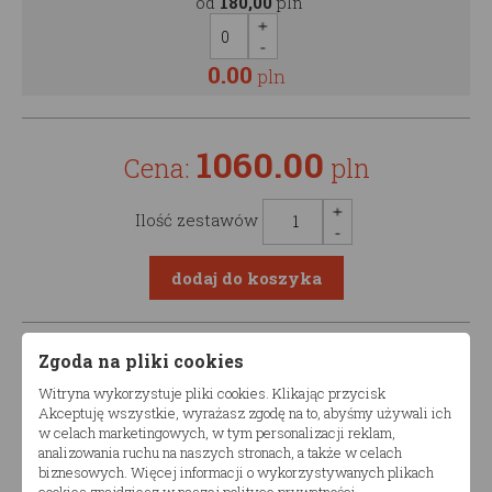
od
180,00
pln
0.00
pln
1060.00
Cena:
pln
Ilość zestawów
Opis produktu
Zgoda na pliki cookies
Witryna wykorzystuje pliki cookies. Klikając przycisk
Akceptuję wszystkie, wyrażasz zgodę na to, abyśmy używali ich
Łóżko podwójne dla dziewczynek TIAN DP
w celach marketingowych, w tym personalizacji reklam,
analizowania ruchu na naszych stronach, a także w celach
Produkt dostępny w różnych konfiguracjach wymiarów.
biznesowych. Więcej informacji o wykorzystywanych plikach
Komfort i nowoczesny design
sprawi, że łóżko