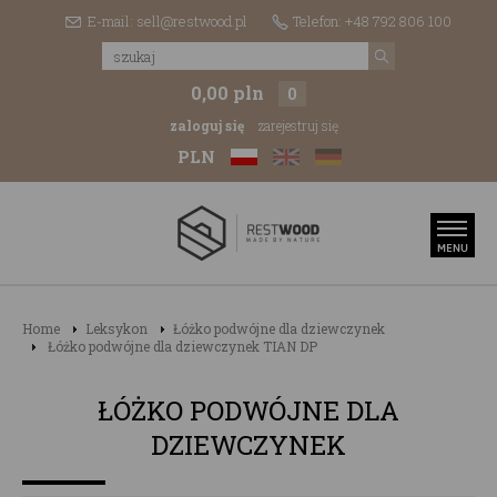
E-mail: sell@restwood.pl
Telefon: +48 792 806 100
0,00 pln
0
zaloguj się
zarejestruj się
PLN
Home
Leksykon
Łóżko podwójne dla dziewczynek
Łóżko podwójne dla dziewczynek TIAN DP
ŁÓŻKO PODWÓJNE DLA
DZIEWCZYNEK