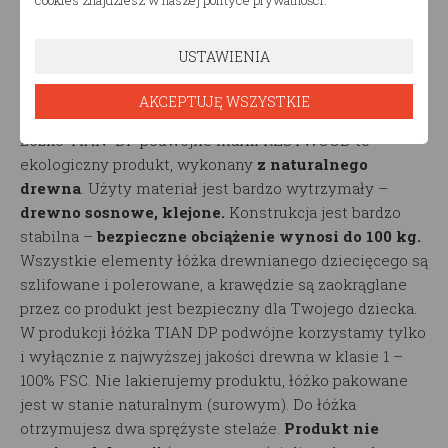
cookies znajdziesz w naszej polityce prywatności.
drewniane dziecięce TIAN DP podwójne doda
niepowtarzalnego charakteru pomieszczeniu, w
USTAWIENIA
którym go ustawisz.
AKCEPTUJĘ WSZYSTKIE
Produkt ekologiczny
Łóżko TIAN DP podwójne marki RESTWOOD to
ekologiczny produkt, wykonany
z naturalnego
drewna
. Użyty materiał jest bardzo wytrzymały –
drewno sosnowe, klejone.
Konstrukcja jest bardzo
stabilna –
bezpieczne obciążenie wynosi do 100 kg.
Wszystkie elementy łóżka drewnianego dziecięcego są
szlifowane i polerowane, a krawędzie są zaokrąglane
przez co produkt jest bezpieczny dla Twojego dziecka.
W produkcji łóżka TIAN DP podwójne korzystamy tylko
i wyłącznie z najwyższej jakości drewna w klasie 1 –
100% FSC. Nie lakierujemy produktu, łóżko pakowane
jest w stanie naturalnym (surowym). Do łóżka
otrzymujesz dwa sprężyste stelaże.
Produkt nie