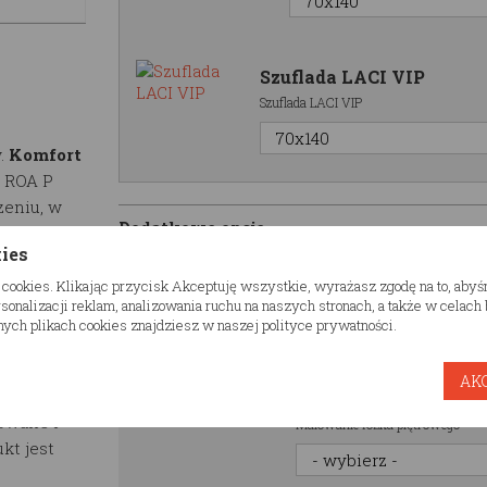
Szuflada LACI VIP
Szuflada LACI VIP
.
Komfort
N ROA P
zeniu, w
Dodatkowe opcje
owaniu.
kies
Półka domek RESTW
 cookies. Klikając przycisk Akceptuję wszystkie, wyrażasz zgodę na to, aby
Półka domek RESTWOOD
onalizacji reklam, analizowania ruchu na naszych stronach, a także w celac
logiczny
ych plikach cookies znajdziesz w naszej polityce prywatności.
eriał jest
strukcja
AK
 do 100kg
Malowanie łóżka pi
fowane i
Malowanie łóżka piętrowego
kt jest