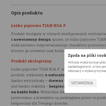
Opis produktu
Łóżko piętrowe TIAN ROA P
Produkt dostępny w różnych konfiguracjach wymiarów
i nowoczesny design
sprawi, że łóżko piętrowe TIA
doda zarówno niepowtarzalnego charakteru pomieszc
którym go ustawisz oraz funkcjonalności w jego użytk
Zgoda na pliki coo
Produkt ekologiczny
Witryna wykorzystuje pliki
marketingowych, w tym pers
Łóżko piętrowe TIAN ROA P marki RESTWOOD to eko
informacji o wykorzystywan
produkt, wykonany
z naturalnego drewna
. Użyty mat
bardzo wytrzymały –
drewno sosnowe, klejone
. Kon
USTAWIENIA
jest bardzo stabilna –
bezpieczne obciążenie wynosi
na każde łóżko
. Wszystkie elementy zestawu są szli
polerowane, a krawędzie są zaokrąglane przez co produ
bezpieczny dla Twojego dziecka.