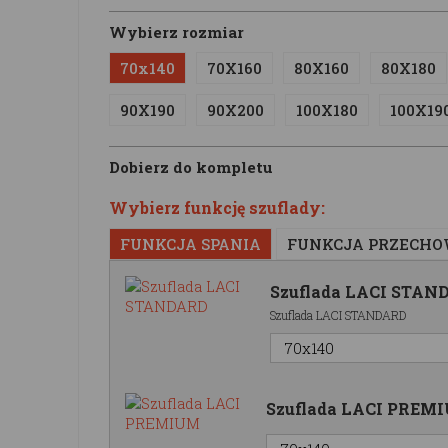
Wybierz rozmiar
70x140
70X160
80X160
80X180
90X190
90X200
100X180
100X19
Dobierz do kompletu
Wybierz funkcję szuflady:
FUNKCJA SPANIA
FUNKCJA PRZECH
Szuflada LACI STAN
Szuflada LACI STANDARD
Szuflada LACI PREM