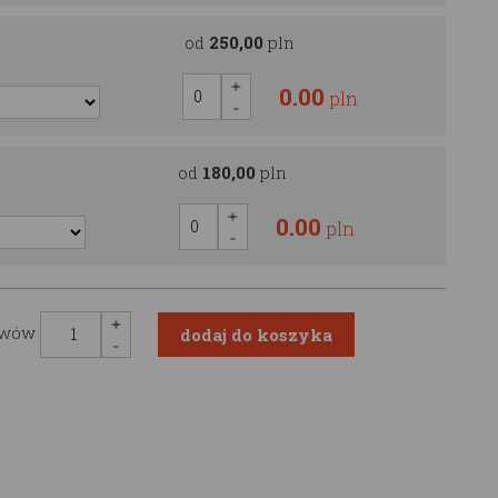
od
250,00
pln
0.00
pln
od
180,00
pln
0.00
pln
awów