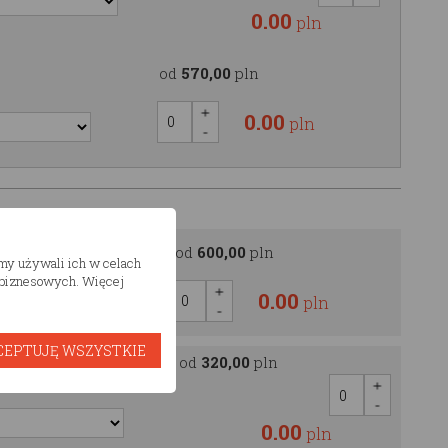
0.00
pln
od
570,00
pln
0.00
pln
OOD
od
600,00
pln
śmy używali ich w celach
h biznesowych. Więcej
0.00
pln
CEPTUJĘ WSZYSTKIE
od
320,00
pln
ętrowego
0.00
pln