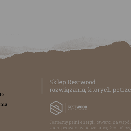
Sklep Restwood
rozwiązania, których potrze
to
nia
Jesteśmy pełni energii, otwarci na współp
zaangażowani w naszą pracę. Zostań czę