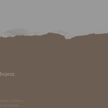
bujesz
racę. Solidni i
ścią naszej