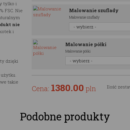
 tylko i
Malowanie szuflady
0% FSC. Nie
aturalnym
Malowanie szuflady
dukt nie
kotek i
Malowanie półki
Malowanie półki
ty dzięki
 użytku.
we takie
1380.00
Cena:
pln
Ilość zest
Podobne produkty