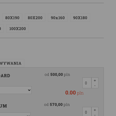
80X190
80X200
90x160
90X180
0
100X200
OWYWANIA
od
500,00
pln
DARD
0.00
pln
od
570,00
pln
IUM