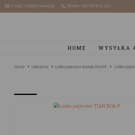
E-mail: sell@restwood.pl
Telefon: +48 792 806 100
HOME
WYSYŁKA 
Home
Leksykon
Łóżko piętrowe domek 90x190
Łóżko pięt