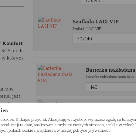
Szuflada LACI VIP
Szuflada LACI VIP
.
Komfort
N ROA doda
, w którym
Barierka nakładan
Barierka nakładana mała ROA
giczny
eriał jest
strukcja
Barierka nakładana d
kies
 do 100kg
Barierka nakładana duża
fowane i
 cookies. Klikając przycisk Akceptuję wszystkie, wyrażasz zgodę na to, aby
kt jest
onalizacji reklam, analizowania ruchu na naszych stronach, a także w celac
ych plikach cookies znajdziesz w naszej polityce prywatności.