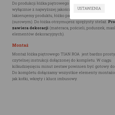
Do produkcji łóżka piętrowego TIAN ROA korzystamy t
USTAWIENIA
wyłącznie z najwyższej jakości drewna w klasie 1 – 10
lakierujemy produktu, łóżko pakowane jest w stanie n
(surowym). Do łóżka otrzymujesz sprężysty stelaż.
Pro
zawiera dekoracji
(materaca, pościeli, poduszek, mas
elementów dekoracyjnych).
Montaż
Montaż łóżka piętrowego TIAN ROA jest bardzo prosty
czytelnej instrukcji dołączonej do kompletu. W ciągu
kilkudzięsięciu minut zestaw powinien być gotowy do
Do kompletu dołączamy wszystkie elementy montażo
jak kołki, wkręty i klucz imbusowy.