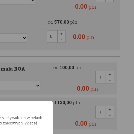
0.00
pln
od
570,00
pln
0.00
pln
od
100,00
pln
a mała ROA
0.00
pln
od
130,00
pln
uża
śmy używali ich w celach
0.00
h biznesowych. Więcej
pln