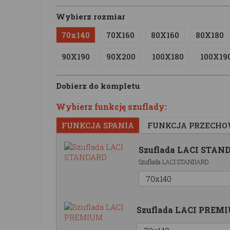
Wybierz rozmiar
70x140
70X160
80X160
80X180
90X190
90X200
100X180
100X19
Dobierz do kompletu
Wybierz funkcję szuflady:
FUNKCJA SPANIA
FUNKCJA PRZECH
Szuflada LACI STAN
Szuflada LACI STANDARD
Szuflada LACI PREM