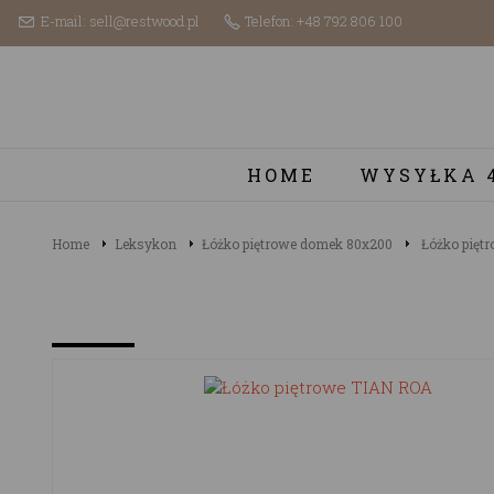
E-mail: sell@restwood.pl
Telefon: +48 792 806 100
HOME
WYSYŁKA 
Home
Leksykon
Łóżko piętrowe domek 80x200
Łóżko pięt