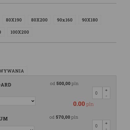
80X190
80X200
90x160
90X180
0
100X200
OWYWANIA
od
500,00
pln
DARD
0.00
pln
od
570,00
pln
IUM