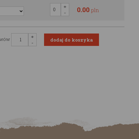
0.00
pln
awów