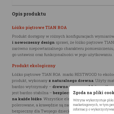
Opis produktu
Łóżko piętrowe TIAN ROA
Produkt dostępny w różnych konfiguracjach wymiarów
i nowoczesny design
sprawi, że łóżko piętrowe TIA
zarówno niepowtarzalnego charakteru pomieszczeniu
go ustawisz oraz funkcjonalności w jego użytkowaniu.
Produkt ekologiczny
Łóżko piętrowe TIAN ROA marki RESTWOOD to ekolo
produkt, wykonany
z naturalnego drewna
. Użyty mat
bardzo wytrzymały –
drewno sosnowe, klejone
. Kon
Zgoda na pliki coo
jest bardzo stabilna –
bezpieczne obciążenie wynosi
na każde łóżko
. Wszystkie elementy zestawu są szli
Witryna wykorzystuje pliki
polerowane, a krawędzie są zaokrąglane przez co produ
marketingowych, w tym pers
informacji o wykorzystywan
bezpieczny dla Twojego dziecka.