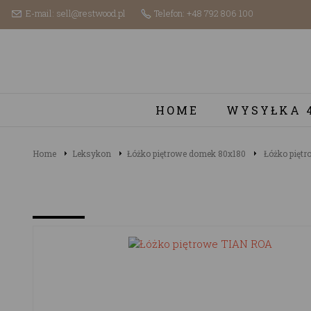
E-mail: sell@restwood.pl
Telefon: +48 792 806 100
HOME
WYSYŁKA 
Home
Leksykon
Łóżko piętrowe domek 80x180
Łóżko pięt