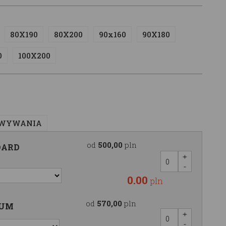
80X190
80X200
90x160
90X180
0
100X200
OWYWANIA
od
500,00
pln
DARD
0.00
pln
od
570,00
pln
IUM