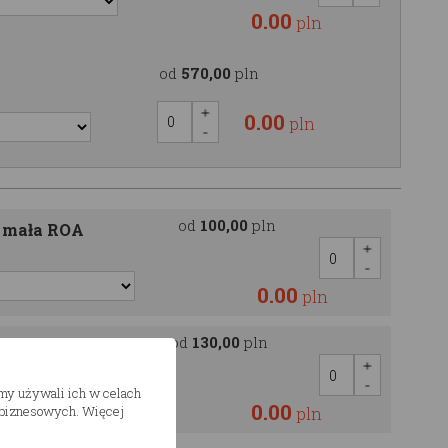
0.00
pln
od
570,00
pln
0.00
pln
od
100,00
pln
a mała ROA
0.00
pln
od
130,00
pln
uża
śmy używali ich w celach
0.00
h biznesowych. Więcej
pln