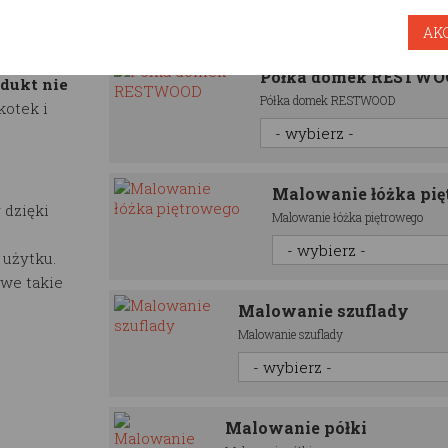
ylko i
AK
0% FSC. Nie
Dodatkowe opcje
aturalnym
Półka domek RESTW
dukt nie
Półka domek RESTWOOD
kotek i
Malowanie łóżka pi
 dzięki
Malowanie łóżka piętrowego
 użytku.
we takie
Malowanie szuflady
Malowanie szuflady
Malowanie półki