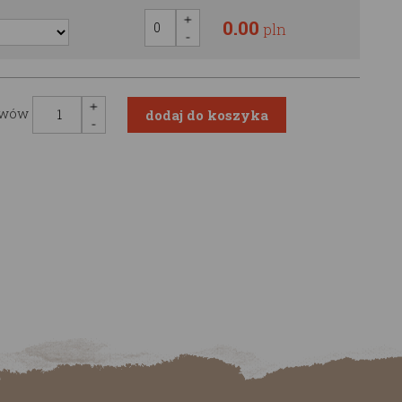
0.00
pln
awów