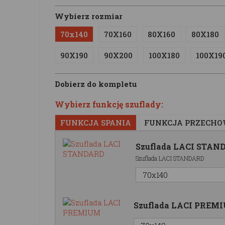
Wybierz rozmiar
70x140
70X160
80X160
80X180
90X190
90X200
100X180
100X19
Dobierz do kompletu
Wybierz funkcję szuflady:
FUNKCJA SPANIA
FUNKCJA PRZECH
Szuflada LACI STAN
Szuflada LACI STANDARD
Szuflada LACI PREM