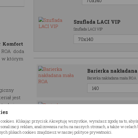
Szuflada LACI VIP
Szuflada LACI VIP
.
Komfort
N ROA doda
, w którym
Barierka nakładan
Barierka nakładana mała ROA
giczny
eriał jest
strukcja
Barierka nakładana d
kies
 do 100kg
Barierka nakładana duża
fowane i
 cookies. Klikając przycisk Akceptuję wszystkie, wyrażasz zgodę na to, aby
kt jest
onalizacji reklam, analizowania ruchu na naszych stronach, a także w celac
ych plikach cookies znajdziesz w naszej polityce prywatności.