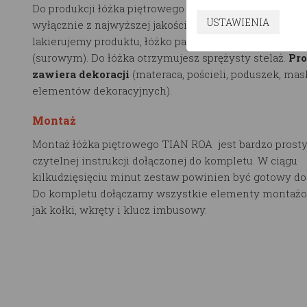
Do produkcji łóżka piętrowego TIAN ROA korzystamy t
USTAWIENIA
wyłącznie z najwyższej jakości drewna w klasie 1 – 10
lakierujemy produktu, łóżko pakowane jest w stanie n
(surowym). Do łóżka otrzymujesz sprężysty stelaż.
Pro
zawiera dekoracji
(materaca, pościeli, poduszek, mas
elementów dekoracyjnych).
Montaż
Montaż łóżka piętrowego TIAN ROA jest bardzo prosty
czytelnej instrukcji dołączonej do kompletu. W ciągu
kilkudzięsięciu minut zestaw powinien być gotowy do
Do kompletu dołączamy wszystkie elementy montażo
jak kołki, wkręty i klucz imbusowy.