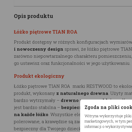
Opis produktu
Łóżko piętrowe TIAN ROA
Produkt dostępny w różnych konfiguracjach wymiarów
i nowoczesny design
sprawi, że łóżko piętrowe TIA
zarówno niepowtarzalnego charakteru pomieszczeniu
go ustawisz oraz funkcjonalności w jego użytkowaniu.
Produkt ekologiczny
Łóżko piętrowe TIAN ROA marki RESTWOOD to ekolo
produkt, wykonany
z naturalnego drewna
. Użyty mat
bardzo wytrzymały –
drewno sosnowe, klejone
. Kon
Zgoda na pliki coo
jest bardzo stabilna –
bezpieczne obciążenie wynosi
na każde łóżko
. Wszystkie elementy zestawu są szli
Witryna wykorzystuje pliki
polerowane, a krawędzie są zaokrąglane przez co produ
marketingowych, w tym pers
informacji o wykorzystywan
bezpieczny dla Twojego dziecka.