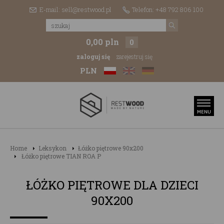
E-mail: sell@restwood.pl
Telefon: +48 792 806 100
0,00 pln
0
zaloguj się
zarejestruj się
PLN
Home
Leksykon
Łóżko piętrowe 90x200
Łóżko piętrowe TIAN ROA P
ŁÓŻKO PIĘTROWE DLA DZIECI
90X200