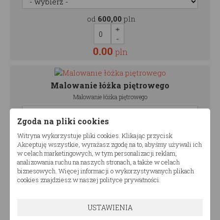
od
600,00
pln
0.00
pln
Malowanie łóżka piętrowego
Malowanie łóżka piętrowego
Zgoda na pliki cookies
od
320,00
pln
Witryna wykorzystuje pliki cookies. Klikając przycisk
Akceptuję wszystkie, wyrażasz zgodę na to, abyśmy używali ich
w celach marketingowych, w tym personalizacji reklam,
0.00
analizowania ruchu na naszych stronach, a także w celach
pln
biznesowych. Więcej informacji o wykorzystywanych plikach
cookies znajdziesz w naszej polityce prywatności.
Malowanie szuflady
USTAWIENIA
Malowanie szuflady