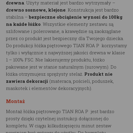
drewna
. Użyty materiał jest bardzo wytrzymały –
drewno sosnowe, klejone
. Konstrukcja jest bardzo
stabilna –
bezpieczne obciążenie wynosi do 100kg
na każde łóżko
. Wszystkie elementy zestawu są
szlifowane i polerowane, a krawędzie są zaokrąglane
przez co produkt jest bezpieczny dla Twojego dziecka.
Do produkcji łóżka piętrowego TIAN ROA P korzystamy
tylko i wyłącznie z najwyższej jakości drewna w klasie
1 – 100% FSC. Nie lakierujemy produktu, łóżko
pakowane jest w stanie naturalnym (surowym). Do
łóżka otrzymujesz sprężysty stelaż.
Produkt nie
zawiera dekoracji
(materaca, pościeli, poduszek,
maskotek i elementów dekoracyjnych).
Montaż
Montaż łóżka piętrowego TIAN ROA P jest bardzo
prosty dzięki czytelnej instrukcji dołączonej do
kompletu. W ciągu kilkudzięsięciu minut zestaw
powinien być gotowy do użytku. Do kompletu