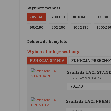
Wybierz rozmiar
70x140
70X160
80X160
80X180
90X190
90X200
100X180
100X19
Dobierz do kompletu
Wybierz funkcję szuflady:
FUNKCJA SPANIA
FUNKCJA PRZECH
Szuflada LACI STAN
Szuflada LACI STANDARD
Szuflada LACI PREM