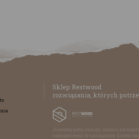
Sklep Restwood
rozwiązania, których potrze
to
nia
Jesteśmy pełni energii, otwarci na współp
zaangażowani w naszą pracę. Zostań czę