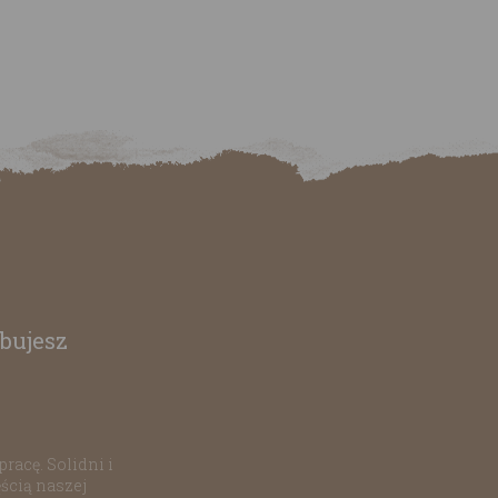
bujesz
racę. Solidni i
ścią naszej