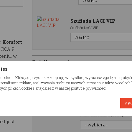
Szuflada LACI VIP
Szuflada LACI VIP
.
Komfort
N ROA P
zeniu, w
Dodatkowe opcje
owaniu.
kies
Półka domek RESTW
 cookies. Klikając przycisk Akceptuję wszystkie, wyrażasz zgodę na to, aby
Półka domek RESTWOOD
onalizacji reklam, analizowania ruchu na naszych stronach, a także w celac
logiczny
ych plikach cookies znajdziesz w naszej polityce prywatności.
eriał jest
strukcja
AK
 do 100kg
Malowanie łóżka pi
fowane i
Malowanie łóżka piętrowego
kt jest