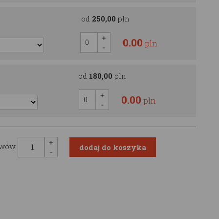
od
250,00
pln
0.00
pln
od
180,00
pln
0.00
pln
awów