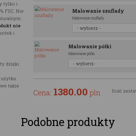
 tylko i
Malowanie szuflady
0% FSC. Nie
aturalnym
Malowanie szuflady
dukt nie
kotek i
Malowanie półki
Malowanie półki
ty dzięki
 użytku.
we takie
1380.00
Cena:
pln
Ilość zest
Podobne produkty