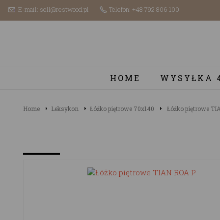
E-mail: sell@restwood.pl
Telefon: +48 792 806 100
HOME
WYSYŁKA 
Home
Leksykon
Łóżko piętrowe 70x140
Łóżko piętrowe TI