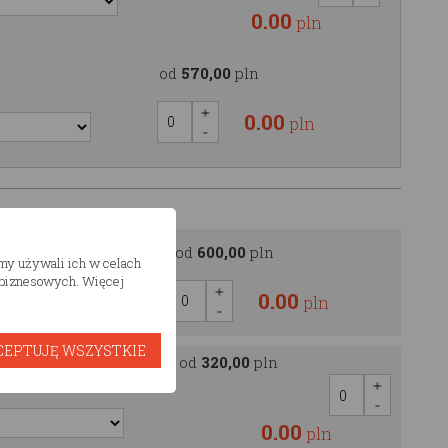
0.00
pln
od
570,00
pln
0.00
pln
OOD
od
600,00
pln
śmy używali ich w celach
h biznesowych. Więcej
0.00
pln
CEPTUJĘ WSZYSTKIE
od
320,00
pln
ętrowego
0.00
pln