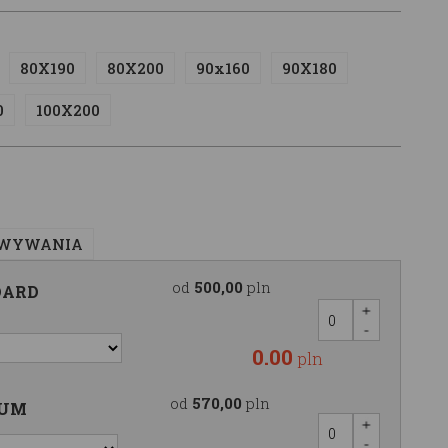
80X190
80X200
90x160
90X180
0
100X200
OWYWANIA
od
500,00
pln
DARD
0.00
pln
od
570,00
pln
IUM