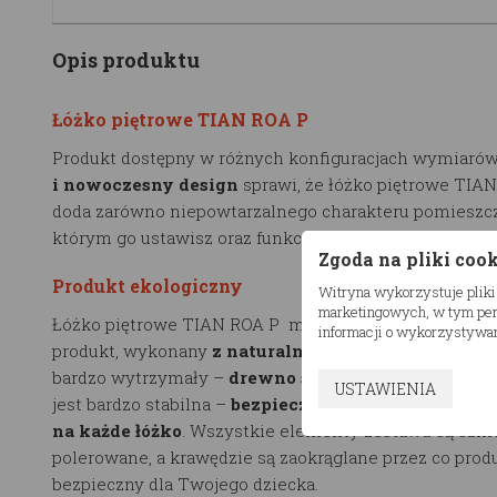
Opis produktu
Łóżko piętrowe TIAN ROA P
Produkt dostępny w różnych konfiguracjach wymiarów
i nowoczesny design
sprawi, że łóżko piętrowe TIA
doda zarówno niepowtarzalnego charakteru pomieszc
którym go ustawisz oraz funkcjonalności w jego użytk
Zgoda na pliki coo
Produkt ekologiczny
Witryna wykorzystuje pliki
marketingowych, w tym pers
Łóżko piętrowe TIAN ROA P marki RESTWOOD to eko
informacji o wykorzystywan
produkt, wykonany
z naturalnego drewna
. Użyty mat
bardzo wytrzymały –
drewno sosnowe, klejone
. Kon
USTAWIENIA
jest bardzo stabilna –
bezpieczne obciążenie wynosi
na każde łóżko
. Wszystkie elementy zestawu są szli
polerowane, a krawędzie są zaokrąglane przez co produ
bezpieczny dla Twojego dziecka.