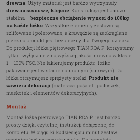
drewna
. Użyty materiał jest bardzo wytrzymały –
drewno sosnowe, klejone
. Konstrukcja jest bardzo
stabilna –
bezpieczne obciążenie wynosi do 100kg
na każde łóżko
. Wszystkie elementy zestawu są
szlifowane i polerowane, a krawędzie są zaokrąglane
przez co produkt jest bezpieczny dla Twojego dziecka.
Do produkcji łóżka piętrowego TIAN ROA P korzystamy
tylko i wyłącznie z najwyższej jakości drewna w klasie
1 – 100% FSC. Nie lakierujemy produktu, łóżko
pakowane jest w stanie naturalnym (surowym). Do
łóżka otrzymujesz sprężysty stelaż.
Produkt nie
zawiera dekoracji
(materaca, pościeli, poduszek,
maskotek i elementów dekoracyjnych).
Montaż
Montaż łóżka piętrowego TIAN ROA P jest bardzo
prosty dzięki czytelnej instrukcji dołączonej do
kompletu. W ciągu kilkudzięsięciu minut zestaw
powinien być gotowy do użytku. Do kompletu