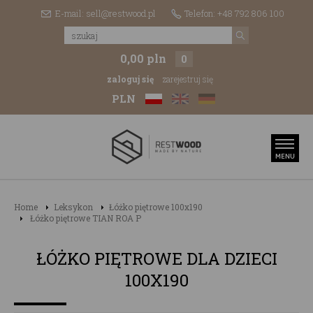
E-mail: sell@restwood.pl
Telefon: +48 792 806 100
0,00 pln
0
zaloguj się
zarejestruj się
PLN
Home
Leksykon
Łóżko piętrowe 100x190
Łóżko piętrowe TIAN ROA P
ŁÓŻKO PIĘTROWE DLA DZIECI
100X190