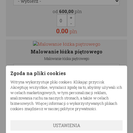
od
600,00
pln
0.00
pln
Malowanie łóżka piętrowego
Malowanie łóżka piętrowego
Zgoda na pliki cookies
od
320,00
pln
Witryna wykorzystuje pliki cookies. Klikając przycisk
Akceptuję wszystkie, wyrażasz zgodę na to, abyśmy używali ich
w celach marketingowych, w tym personalizacji reklam,
0.00
analizowania ruchu na naszych stronach, a także w celach
pln
biznesowych. Więcej informacji o wykorzystywanych plikach
cookies znajdziesz w naszej polityce prywatności.
Malowanie szuflady
USTAWIENIA
Malowanie szuflady