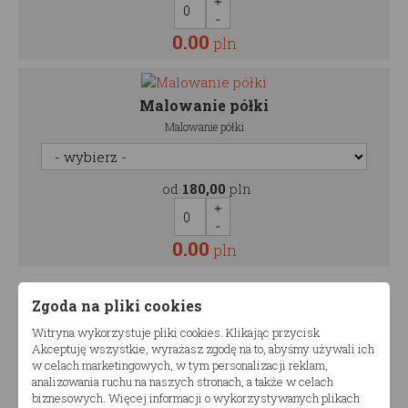
0.00
pln
Malowanie półki
Malowanie półki
od
180,00
pln
0.00
pln
Zgoda na pliki cookies
1130.00
Cena:
pln
Witryna wykorzystuje pliki cookies. Klikając przycisk
Akceptuję wszystkie, wyrażasz zgodę na to, abyśmy używali ich
w celach marketingowych, w tym personalizacji reklam,
Ilość zestawów
analizowania ruchu na naszych stronach, a także w celach
biznesowych. Więcej informacji o wykorzystywanych plikach