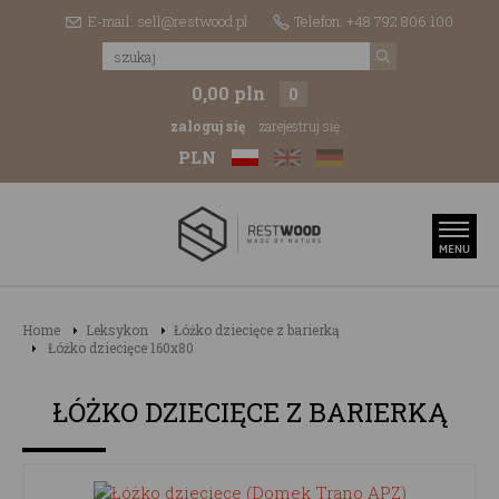
E-mail: sell@restwood.pl
Telefon: +48 792 806 100
0,00 pln
0
zaloguj się
zarejestruj się
PLN
Home
Leksykon
Łóżko dziecięce z barierką
Łóżko dziecięce 160x80
ŁÓŻKO DZIECIĘCE Z BARIERKĄ