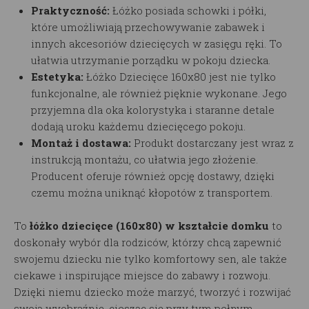
Praktyczność:
Łóżko posiada schowki i półki,
które umożliwiają przechowywanie zabawek i
innych akcesoriów dziecięcych w zasięgu ręki. To
ułatwia utrzymanie porządku w pokoju dziecka.
Estetyka:
Łóżko Dziecięce 160x80 jest nie tylko
funkcjonalne, ale również pięknie wykonane. Jego
przyjemna dla oka kolorystyka i staranne detale
dodają uroku każdemu dziecięcego pokoju.
Montaż i dostawa:
Produkt dostarczany jest wraz z
instrukcją montażu, co ułatwia jego złożenie.
Producent oferuje również opcję dostawy, dzięki
czemu można uniknąć kłopotów z transportem.
To
łóżko dziecięce (160x80) w kształcie domku
to
doskonały wybór dla rodziców, którzy chcą zapewnić
swojemu dziecku nie tylko komfortowy sen, ale także
ciekawe i inspirujące miejsce do zabawy i rozwoju.
Dzięki niemu dziecko może marzyć, tworzyć i rozwijać
swoją wyobraźnię, ciesząc się przy tym pełnym