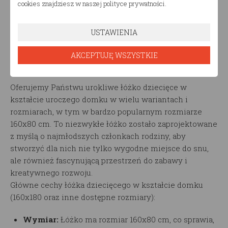
cookies znajdziesz w naszej polityce prywatności.
USTAWIENIA
Opis produktu
AKCEPTUJĘ WSZYSTKIE
Łóżko dziecięce 160x80 (Domek Trano APZ)
Oferujemy Państwu urokliwe łóżko dziecięce w
kształcie uroczego domku w wielu wariantach i
rozmiarach, w tym w bardzo popularnym rozmiarze
160x80 cm. To niezwykłe łóżko zostało zaprojektowane
z myślą o najmłodszych członkach rodziny, aby
stworzyć dla nich nie tylko wygodne miejsce do snu,
ale również fascynującą przestrzeń do zabawy i
kreatywnego rozwoju.
Główne cechy łóżka dziecięcego w kształcie domku
(160x180 oraz inne dostępne rozmiary):
Wymiar:
Łóżko ma rozmiar 160x80 cm, co sprawia,