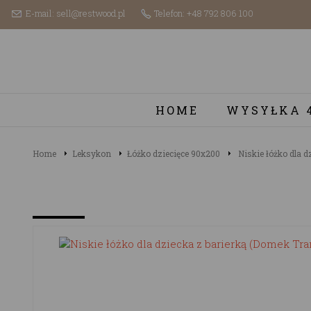
E-mail: sell@restwood.pl
Telefon: +48 792 806 100
HOME
WYSYŁKA 
Home
Leksykon
Łóżko dziecięce 90x200
Niskie łóżko dla d