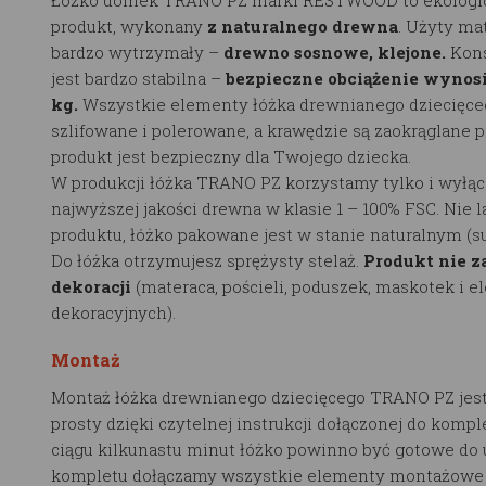
produkt, wykonany
z naturalnego drewna
. Użyty mat
bardzo wytrzymały –
drewno sosnowe, klejone.
Kons
jest bardzo stabilna –
bezpieczne obciążenie wynosi
kg.
Wszystkie elementy łóżka drewnianego dziecięce
szlifowane i polerowane, a krawędzie są zaokrąglane p
produkt jest bezpieczny dla Twojego dziecka.
W produkcji łóżka TRANO PZ korzystamy tylko i wyłąc
najwyższej jakości drewna w klasie 1 – 100% FSC. Nie 
produktu, łóżko pakowane jest w stanie naturalnym (
Do łóżka otrzymujesz sprężysty stelaż.
Produkt nie z
dekoracji
(materaca, pościeli, poduszek, maskotek i 
dekoracyjnych).
Montaż
Montaż łóżka drewnianego dziecięcego TRANO PZ jest
prosty dzięki czytelnej instrukcji dołączonej do kompl
ciągu kilkunastu minut łóżko powinno być gotowe do 
kompletu dołączamy wszystkie elementy montażowe t