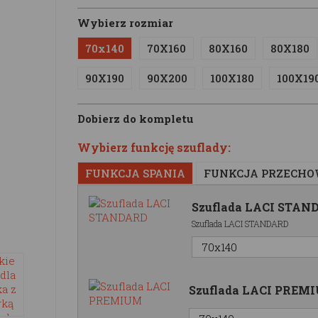
Wybierz rozmiar
70x140
70X160
80X160
80X180
90X190
90X200
100X180
100X19
Dobierz do kompletu
Wybierz funkcję szuflady:
FUNKCJA SPANIA
FUNKCJA PRZECH
Szuflada LACI STAN
Szuflada LACI STANDARD
Szuflada LACI PREM