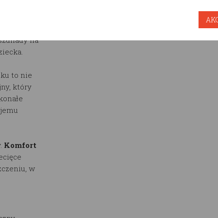
1110.00
Cena:
pln
Ilość zest
ju
AK
enta można
szuflady na
iecka.
ku to nie
ny, który
konałe
ojemu
.
Komfort
ecięce
czeniu, w
czny