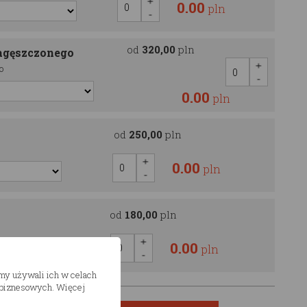
0.00
pln
od
320,00
pln
agęszczonego
o
0.00
pln
od
250,00
pln
0.00
pln
od
180,00
pln
0.00
pln
śmy używali ich w celach
h biznesowych. Więcej