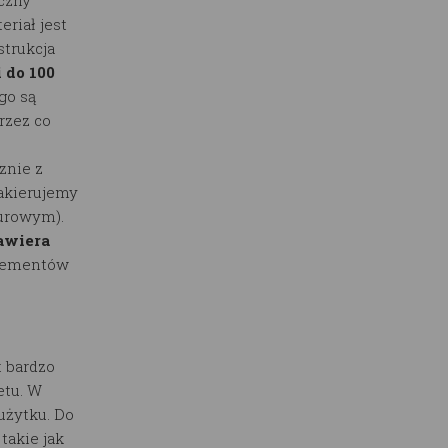
eriał jest
trukcja
 do 100
go są
rzez co
znie z
lakierujemy
surowym).
awiera
elementów
 bardzo
etu. W
użytku. Do
akie jak