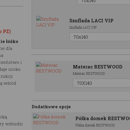
Szuflada LACI VIP
Szuflada LACI VIP
o PZ)
ie łóżko
ne dla
na
czeństwo i
Materac RESTWOOD
daje uroku
Materac RESTWOOD
trukcji
ią wśród
Dodatkowe opcje
erką
Półka domek RESTW
óry wzbudzi
Półka domek RESTWOOD