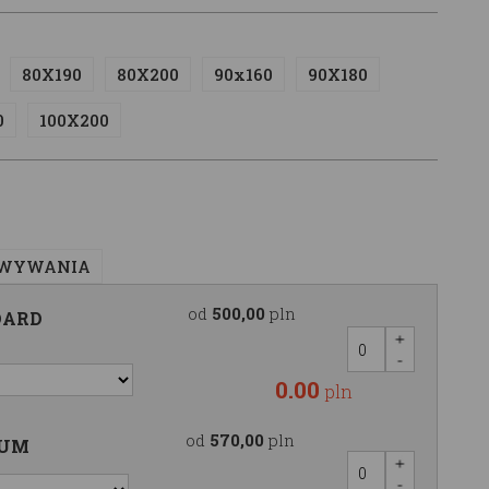
80X190
80X200
90x160
90X180
0
100X200
OWYWANIA
od
500,00
pln
DARD
0.00
pln
od
570,00
pln
IUM