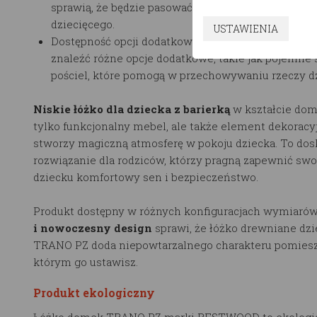
sprawią, że będzie pasować do wielu aranżacji poko
dziecięcego.
USTAWIENIA
Dostępność opcji dodatkowych: Na stronie produc
znaleźć różne opcje dodatkowe, takie jak pojemne 
pościel, które pomogą w przechowywaniu rzeczy dz
Niskie łóżko dla dziecka z barierką
w kształcie dom
tylko funkcjonalny mebel, ale także element dekoracyj
stworzy magiczną atmosferę w pokoju dziecka. To dos
rozwiązanie dla rodziców, którzy pragną zapewnić sw
dziecku komfortowy sen i bezpieczeństwo.
Produkt dostępny w różnych konfiguracjach wymiarów
i nowoczesny design
sprawi, że łóżko drewniane dzi
TRANO PZ doda niepowtarzalnego charakteru pomiesz
którym go ustawisz.
Produkt ekologiczny
Łóżko domek TRANO PZ marki RESTWOOD to ekologi