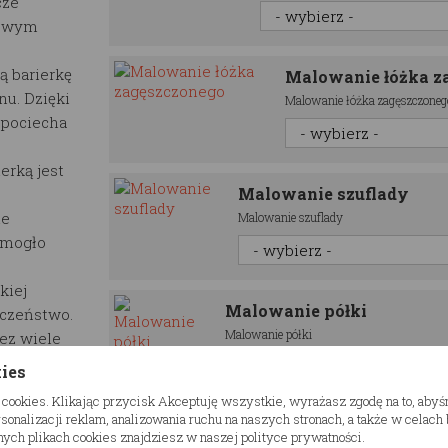
cze
kowym
ą barierkę
Malowanie łóżka z
nu. Dzięki
Malowanie łóżka zagęszczoneg
 pociecha
ierką
jest
Malowanie szuflady
ne
Malowanie szuflady
o mogło
kiej
Malowanie półki
eczeństwo.
Malowanie półki
zez wiele
kies
barierką
 cookies. Klikając przycisk Akceptuję wszystkie, wyrażasz zgodę na to, aby
o różnych
onalizacji reklam, analizowania ruchu na naszych stronach, a także w celac
wygląd
ych plikach cookies znajdziesz w naszej polityce prywatności.