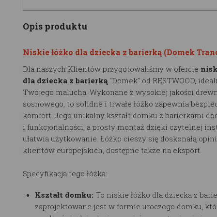
Opis produktu
Niskie łóżko dla dziecka z barierką (Domek Tran
Dla naszych Klientów przygotowaliśmy w ofercie
nisk
dla dziecka z barierką
"Domek" od RESTWOOD, ideal
Twojego malucha. Wykonane z wysokiej jakości drew
sosnowego, to solidne i trwałe łóżko zapewnia bezpie
komfort. Jego unikalny kształt domku z barierkami do
i funkcjonalności, a prosty montaż dzięki czytelnej ins
ułatwia użytkowanie. Łóżko cieszy się doskonałą opin
klientów europejskich, dostępne także na eksport​​.
Specyfikacja tego łóżka:
Kształt domku:
To
niskie łóżko dla dziecka z bari
zaprojektowane jest w formie uroczego domku, kt