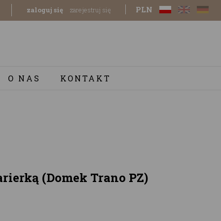
PLN
zaloguj się
zarejestruj się
O NAS
KONTAKT
barierką (Domek Trano PZ)