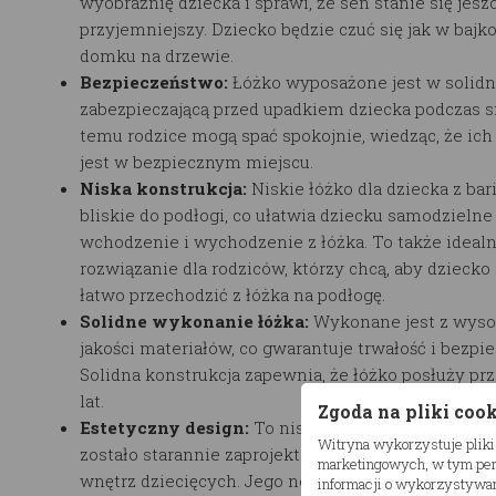
wyobraźnię dziecka i sprawi, że sen stanie się jesz
przyjemniejszy. Dziecko będzie czuć się jak w baj
domku na drzewie.
Bezpieczeństwo:
Łóżko wyposażone jest w solidn
zabezpieczającą przed upadkiem dziecka podczas s
temu rodzice mogą spać spokojnie, wiedząc, że ich
jest w bezpiecznym miejscu.
Niska konstrukcja:
Niskie łóżko dla dziecka z bar
bliskie do podłogi, co ułatwia dziecku samodzielne
wchodzenie i wychodzenie z łóżka. To także ideal
rozwiązanie dla rodziców, którzy chcą, aby dzieck
łatwo przechodzić z łóżka na podłogę.
Solidne wykonanie łóżka:
Wykonane jest z wyso
jakości materiałów, co gwarantuje trwałość i bezpi
Solidna konstrukcja zapewnia, że łóżko posłuży pr
lat.
Zgoda na pliki coo
Estetyczny design:
To n
iskie łóżko dla dziecka z 
Witryna wykorzystuje pliki
zostało starannie zaprojektowane, aby pasowało d
marketingowych, w tym pers
wnętrz dziecięcych. Jego neutralny kolor i uroczy 
informacji o wykorzystywan