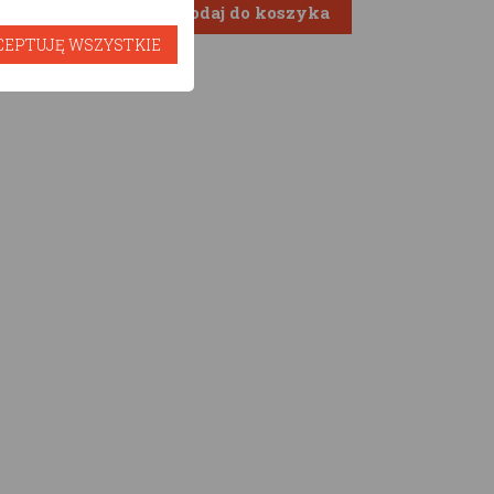
awów
CEPTUJĘ WSZYSTKIE