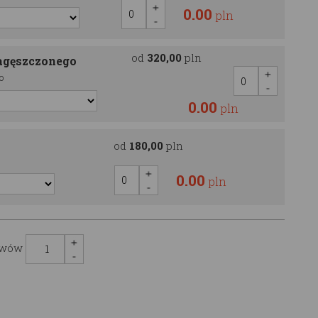
0.00
pln
od
320,00
pln
agęszczonego
o
0.00
pln
od
180,00
pln
0.00
pln
awów