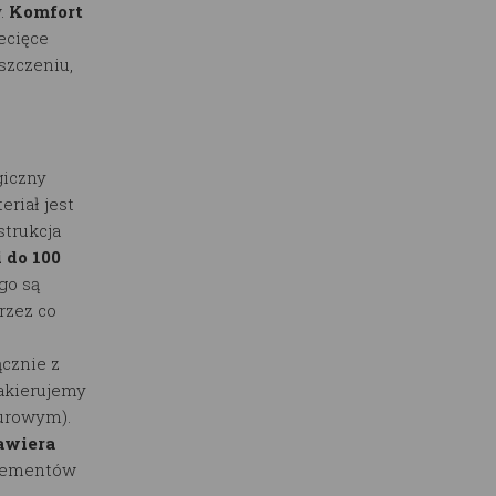
.
Komfort
ecięce
szczeniu,
iczny
eriał jest
trukcja
 do 100
go są
rzez co
cznie z
lakierujemy
surowym).
awiera
elementów