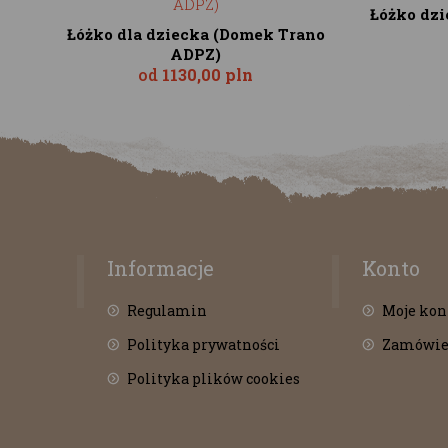
Łóżko dzi
Łóżko dla dziecka (Domek Trano
ADPZ)
od
1130,00 pln
Informacje
Konto
Regulamin
Moje kon
Polityka prywatności
Zamówie
Polityka plików cookies