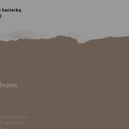
z barierką
)
bujesz
racę. Solidni i
ścią naszej
ań