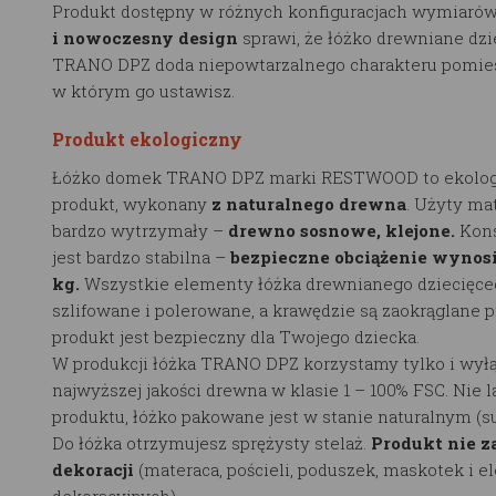
Produkt dostępny w różnych konfiguracjach wymiarów
i nowoczesny design
sprawi, że łóżko drewniane dzi
TRANO DPZ doda niepowtarzalnego charakteru pomie
w którym go ustawisz.
Produkt ekologiczny
Łóżko domek TRANO DPZ marki RESTWOOD to ekolog
produkt, wykonany
z naturalnego drewna
. Użyty mat
bardzo wytrzymały –
drewno sosnowe, klejone.
Kons
jest bardzo stabilna –
bezpieczne obciążenie wynosi
kg.
Wszystkie elementy łóżka drewnianego dziecięce
szlifowane i polerowane, a krawędzie są zaokrąglane p
produkt jest bezpieczny dla Twojego dziecka.
W produkcji łóżka TRANO DPZ korzystamy tylko i wyłą
najwyższej jakości drewna w klasie 1 – 100% FSC. Nie 
produktu, łóżko pakowane jest w stanie naturalnym (
Do łóżka otrzymujesz sprężysty stelaż.
Produkt nie z
dekoracji
(materaca, pościeli, poduszek, maskotek i 
dekoracyjnych).