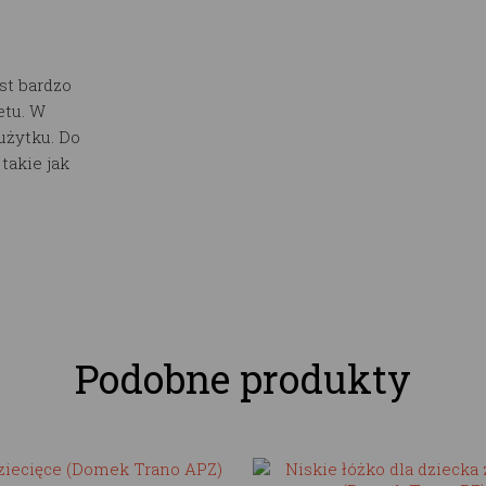
st bardzo
etu. W
użytku. Do
akie jak
Podobne produkty