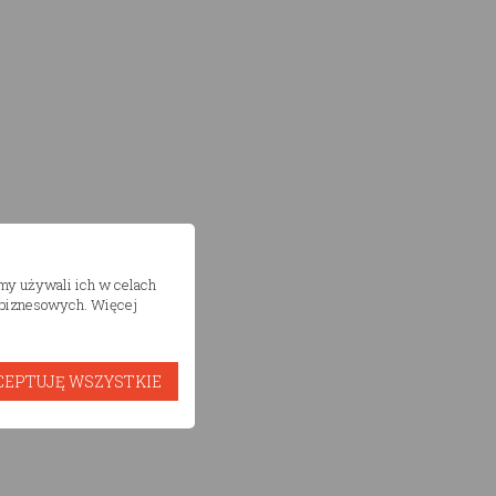
śmy używali ich w celach
h biznesowych. Więcej
CEPTUJĘ WSZYSTKIE