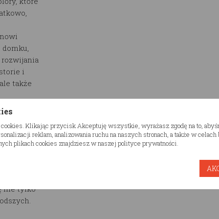
lory, które
atkowo,
gnowi
e domku,
 rozwijania
torie i
ale także
tażu,
kies
instalacji.
 cookies. Klikając przycisk Akceptuję wszystkie, wyrażasz zgodę na to, aby
onalizacji reklam, analizowania ruchu na naszych stronach, a także w celac
konałe
ych plikach cookies znajdziesz w naszej polityce prywatności.
,
 dziecka.
AK
 i
 nie tylko
łodszych.