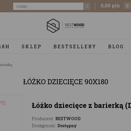
0,00 pln
0
48H
SKLEP
BESTSELLERY
BLOG
barierką
ŁÓŻKO DZIECIĘCE 90X180
Łóżko dziecięce z barierką 
Producent:
RESTWOOD
Dostępność:
Dostępny