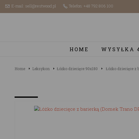
E-mail: sell@restwood.pl
Telefon: +48 792 806 100
HOME
WYSYŁKA 
Home
Leksykon
Łóżko dziecięce 90x180
Łóżko dziecięce z 