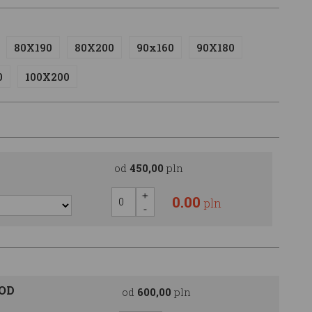
80X190
80X200
90x160
90X180
0
100X200
od
450,00
pln
0.00
pln
OOD
od
600,00
pln