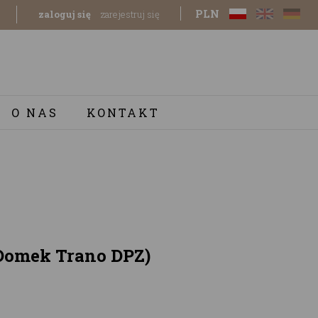
PLN
zaloguj się
zarejestruj się
O NAS
KONTAKT
(Domek Trano DPZ)