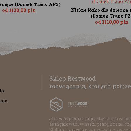
ecięce (Domek Trano APZ)
od
1130,00 pln
Niskie łóżko dla dziecka 
(Domek Trano PZ
od
1110,00 pln
Sklep Restwood
rozwiązania, których potrze
to
nia
Jesteśmy pełni energii, otwarci na współp
zaangażowani w naszą pracę. Zostań czę
Stolarni korzystając z naszych rozwiąz