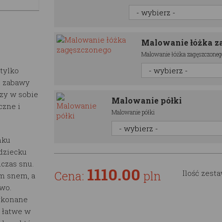
Malowanie łóżka z
Malowanie łóżka zagęszczoneg
tylko
i zabawy
zy w sobie
Malowanie półki
czne i
Malowanie półki
mku
 dziecku
czas snu.
1110.00
Cena:
pln
Ilość zest
m snem, a
wo.
konane
i łatwe w