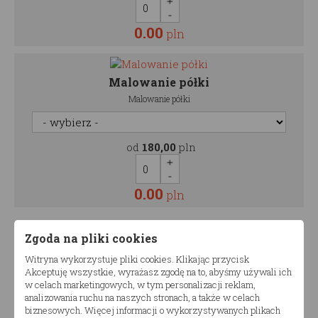
0.00
pln
Malowanie półki
Malowanie półki
od
180,00
pln
0.00
pln
Zgoda na pliki cookies
1130.00
Cena:
pln
Witryna wykorzystuje pliki cookies. Klikając przycisk
Akceptuję wszystkie, wyrażasz zgodę na to, abyśmy używali ich
w celach marketingowych, w tym personalizacji reklam,
Ilość zestawów
analizowania ruchu na naszych stronach, a także w celach
biznesowych. Więcej informacji o wykorzystywanych plikach