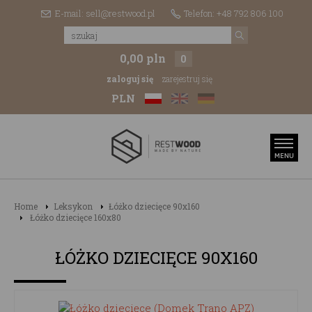
E-mail: sell@restwood.pl
Telefon: +48 792 806 100
0,00 pln
0
zaloguj się
zarejestruj się
PLN
Home
Leksykon
Łóżko dziecięce 90x160
Łóżko dziecięce 160x80
ŁÓŻKO DZIECIĘCE 90X160