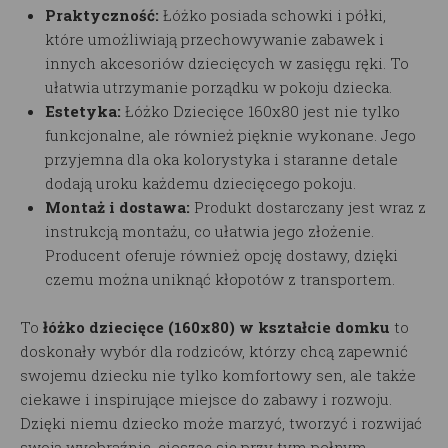
Praktyczność:
Łóżko posiada schowki i półki,
które umożliwiają przechowywanie zabawek i
innych akcesoriów dziecięcych w zasięgu ręki. To
ułatwia utrzymanie porządku w pokoju dziecka.
Estetyka:
Łóżko Dziecięce 160x80 jest nie tylko
funkcjonalne, ale również pięknie wykonane. Jego
przyjemna dla oka kolorystyka i staranne detale
dodają uroku każdemu dziecięcego pokoju.
Montaż i dostawa:
Produkt dostarczany jest wraz z
instrukcją montażu, co ułatwia jego złożenie.
Producent oferuje również opcję dostawy, dzięki
czemu można uniknąć kłopotów z transportem.
To
łóżko dziecięce (160x80) w kształcie domku
to
doskonały wybór dla rodziców, którzy chcą zapewnić
swojemu dziecku nie tylko komfortowy sen, ale także
ciekawe i inspirujące miejsce do zabawy i rozwoju.
Dzięki niemu dziecko może marzyć, tworzyć i rozwijać
swoją wyobraźnię, ciesząc się przy tym pełnym