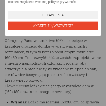
cookies znajdziesz w naszej polityce prywatności.
USTAWIENIA
Opis produktu
AKCEPTUJĘ WSZYSTKIE
Łóżko dziecięce 160x80 (Domek Trano APZ)
Oferujemy Państwu urokliwe łóżko dziecięce w
kształcie uroczego domku w wielu wariantach i
rozmiarach, w tym w bardzo popularnym rozmiarze
160x80 cm. To niezwykłe łóżko zostało zaprojektowane
z myślą o najmłodszych członkach rodziny, aby
stworzyć dla nich nie tylko wygodne miejsce do snu,
ale również fascynującą przestrzeń do zabawy i
kreatywnego rozwoju.
Główne cechy łóżka dziecięcego w kształcie domku
(160x180 oraz inne dostępne rozmiary):
Wymiar:
Łóżko ma rozmiar 160x80 cm, co sprawia,