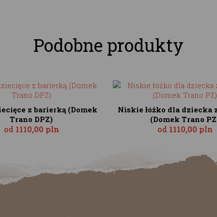
Podobne produkty
iecięce z barierką (Domek
Niskie łóżko dla dziecka 
Trano DPZ)
(Domek Trano PZ
od
1110,00 pln
od
1110,00 pln