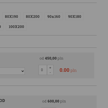
80X190
80X200
90x160
90X180
0
100X200
od
450,00
pln
0.00
pln
OOD
od
600,00
pln