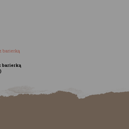
z barierką
)