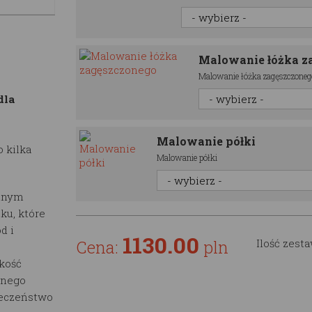
Malowanie łóżka z
Malowanie łóżka zagęszczoneg
dla
Malowanie półki
 kilka
Malowanie półki
alnym
ku, które
d i
1130.00
Cena:
pln
Ilość zest
kość
dnego
ieczeństwo