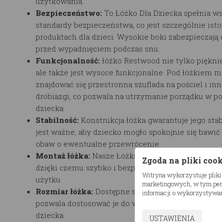
użytkowania.
Bezpieczeństwo:
To Łóżko Dla Dziecka spełnia w
standardy bezpieczeństwa, co jest szczególnie isto
produktach dla dzieci. Wysokie boki zabezpieczają
przed wypadnięciem podczas snu.
Funkcjonalność:
łóżko Restwood nie tylko piękni
ale także jest wysoce funkcjonalne. Pod łóżkiem 
znajdować się przestronna szuflada na pościel i in
drobiazgi, co pozwala na utrzymanie porządku w p
dziecka.
Stabilność:
Konstrukcja łóżka gwarantuje jego stab
jest ważne, aby dziecko mogło spokojnie się bawić 
obaw o ewentualne przewrócenie.
Montaż łóżka:
Nasze Łóżka Dla Dziecka są łatwe d
Zgoda na pliki coo
dzięki czemu szybko i bezproblemowo przygotujesz
Witryna wykorzystuje pliki
użytku.
marketingowych, w tym pers
Rozmiar łóżka:
Dostępne są różne rozmiary łóżka,
informacji o wykorzystywan
pozwala dostosować je do wymiarów pokoju oraz 
dziecka.
USTAWIENIA