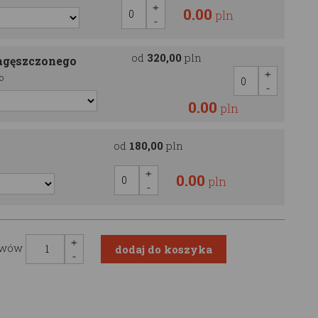
0.00
pln
od
320,00
pln
agęszczonego
o
0.00
pln
od
180,00
pln
0.00
pln
awów