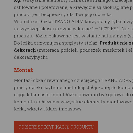
szlifowane i polerowane, a krawędzie są zaokrąglane p
produkt jest bezpieczny dla Twojego dziecka.
W produkcji łóżka TRANO ADPZ korzystamy tylko i wy
najwyższej jakości drewna w klasie 1 – 100% FSC. Nie 
produktu, łóżko pakowane jest w stanie naturalnym (
Do łóżka otrzymujesz sprężysty stelaż.
Produkt nie z
dekoracji
(materaca, pościeli, poduszek, maskotek i 
dekoracyjnych).
Montaż
Montaż łóżka drewnianego dziecięcego TRANO ADPZ j
prosty dzięki czytelnej instrukcji dołączonej do kompl
ciągu kilkunastu minut łóżko powinno być gotowe do 
kompletu dołączamy wszystkie elementy montażowe t
kołki, wkręty i klucz imbusowy.
POBIERZ SPECYFIKACJĘ PRODUKTU