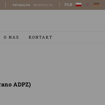
PLN
zaloguj się
zarejestruj się
O NAS
KONTAKT
Trano ADPZ)