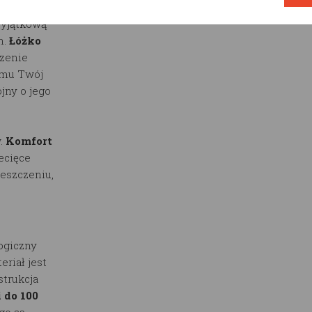
wyjątkową
n.
Łóżko
czenie
iemu Twój
ojny o jego
.
Komfort
ecięce
eszczeniu,
ogiczny
eriał jest
trukcja
 do 100
go są