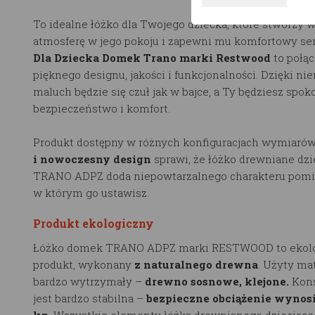
To idealne łóżko dla Twojego dziecka, które stworzy 
atmosferę w jego pokoju i zapewni mu komfortowy se
Dla Dziecka Domek Trano marki Restwood
to połą
pięknego designu, jakości i funkcjonalności. Dzięki n
maluch będzie się czuł jak w bajce, a Ty będziesz spok
bezpieczeństwo i komfort.
Produkt dostępny w różnych konfiguracjach wymiarów
i nowoczesny design
sprawi, że łóżko drewniane dzi
TRANO ADPZ doda niepowtarzalnego charakteru pomi
w którym go ustawisz.
Produkt ekologiczny
Łóżko domek TRANO ADPZ marki RESTWOOD to ekol
produkt, wykonany
z naturalnego drewna
. Użyty mat
bardzo wytrzymały –
drewno sosnowe, klejone.
Kons
jest bardzo stabilna –
bezpieczne obciążenie wynosi
kg.
Wszystkie elementy łóżka drewnianego dziecięce