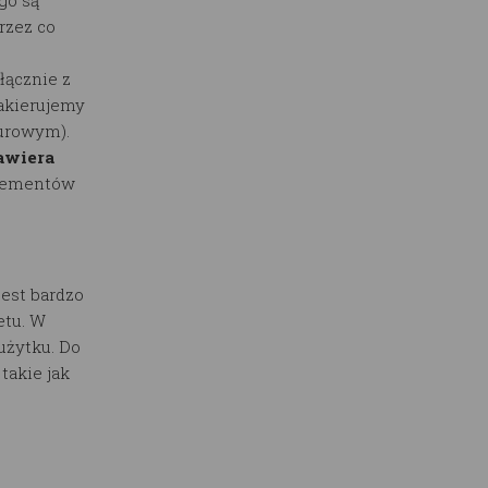
rzez co
łącznie z
lakierujemy
surowym).
awiera
elementów
est bardzo
etu. W
użytku. Do
akie jak