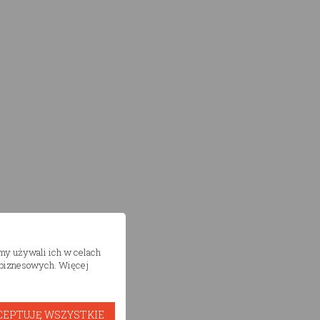
śmy używali ich w celach
h biznesowych. Więcej
CEPTUJĘ WSZYSTKIE