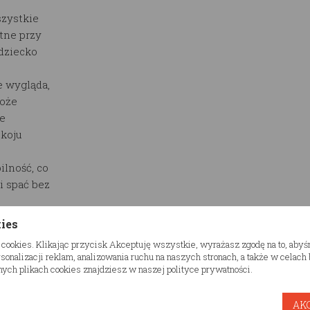
szystkie
tne przy
 dziecko
e wygląda,
może
ne
okoju
ilność, co
i spać bez
o złożenia,
kies
 je do
 cookies. Klikając przycisk Akceptuję wszystkie, wyrażasz zgodę na to, aby
onalizacji reklam, analizowania ruchu na naszych stronach, a także w celac
 co
ych plikach cookies znajdziesz w naszej polityce prywatności.
wieku
AK