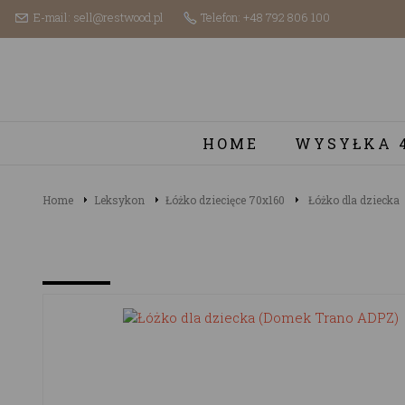
E-mail: sell@restwood.pl
Telefon: +48 792 806 100
HOME
WYSYŁKA 
Home
Leksykon
Łóżko dziecięce 70x160
Łóżko dla dziecka