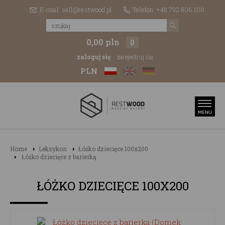
E-mail: sell@restwood.pl
Telefon: +48 792 806 100
0,00 pln
0
zaloguj się
zarejestruj się
PLN
Home
Leksykon
Łóżko dziecięce 100x200
Łóżko dziecięce z barierką
ŁÓŻKO DZIECIĘCE 100X200