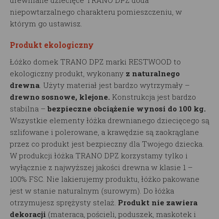
drewniane dziecięce TRANO DPZ doda
niepowtarzalnego charakteru pomieszczeniu, w
którym go ustawisz.
Produkt ekologiczny
Łóżko domek TRANO DPZ marki RESTWOOD to
ekologiczny produkt, wykonany
z naturalnego
drewna
. Użyty materiał jest bardzo wytrzymały –
drewno sosnowe, klejone.
Konstrukcja jest bardzo
stabilna –
bezpieczne obciążenie wynosi do 100 kg.
Wszystkie elementy łóżka drewnianego dziecięcego są
szlifowane i polerowane, a krawędzie są zaokrąglane
przez co produkt jest bezpieczny dla Twojego dziecka.
W produkcji łóżka TRANO DPZ korzystamy tylko i
wyłącznie z najwyższej jakości drewna w klasie 1 –
100% FSC. Nie lakierujemy produktu, łóżko pakowane
jest w stanie naturalnym (surowym). Do łóżka
otrzymujesz sprężysty stelaż.
Produkt nie zawiera
dekoracji
(materaca, pościeli, poduszek, maskotek i