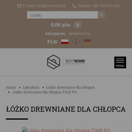
E-mail: sell@restwood.pl
Telefon: +48 792 806 100
0,00 pln
0
zaloguj się
zarejestruj się
PLN
Home
Leksykon
Łóżko drewniane dla chłopca
Łóżko drewniane dla chłopca TIAN PO
ŁÓŻKO DREWNIANE DLA CHŁOPCA