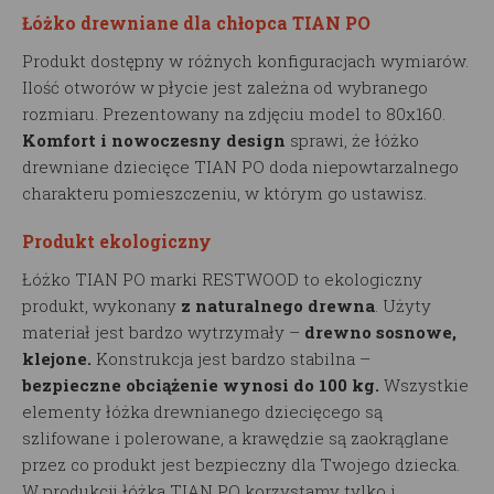
Łóżko drewniane dla chłopca TIAN PO
Produkt dostępny w różnych konfiguracjach wymiarów.
Ilość otworów w płycie jest zależna od wybranego
rozmiaru. Prezentowany na zdjęciu model to 80x160.
Komfort i nowoczesny design
sprawi, że łóżko
drewniane dziecięce TIAN PO doda niepowtarzalnego
charakteru pomieszczeniu, w którym go ustawisz.
Produkt ekologiczny
Łóżko TIAN PO marki RESTWOOD to ekologiczny
produkt, wykonany
z naturalnego drewna
. Użyty
materiał jest bardzo wytrzymały –
drewno sosnowe,
klejone.
Konstrukcja jest bardzo stabilna –
bezpieczne obciążenie wynosi do 100 kg.
Wszystkie
elementy łóżka drewnianego dziecięcego są
szlifowane i polerowane, a krawędzie są zaokrąglane
przez co produkt jest bezpieczny dla Twojego dziecka.
W produkcji łóżka TIAN PO korzystamy tylko i