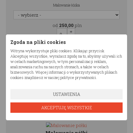
Malowanie łóżka
od
250,00
pln
Zgoda na pliki cookies
0.00
pln
Witryna wykorzystuje pliki cookies. Klikając przycisk
Akceptuję wszystkie, wyrażasz zgodę na to, abyśmy używali ich
w celach marketingowych, w tym personalizacji reklam,
Malowanie szuflady
analizowania ruchu na naszych stronach, a także w celach
biznesowych. Więcej informacji o wykorzystywanych plikach
Malowanie szuflady
cookies znajdziesz w naszej polityce prywatności.
od
250,00
pln
USTAWIENIA
AKCEPTUJĘ WSZYSTKIE
0.00
pln
Malowanie półki