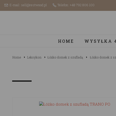
E-mail: sell@restwood.pl
Telefon: +48 792 806 100
HOME
WYSYŁKA 
Home
Leksykon
Łóżko domek z szufladą
Łóżko domek z s