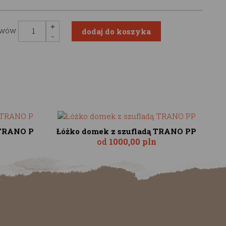
awów
 TRANO P
Łóżko domek z szufladą TRANO PP
od
1000,00 pln