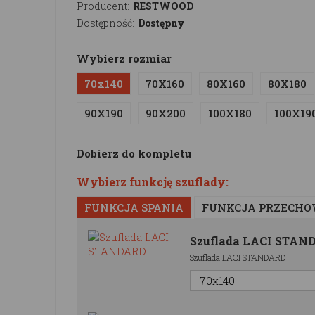
Producent:
RESTWOOD
Dostępność:
Dostępny
Wybierz rozmiar
70x140
70X160
80X160
80X180
90X190
90X200
100X180
100X19
Dobierz do kompletu
Wybierz funkcję szuflady:
FUNKCJA SPANIA
FUNKCJA PRZECH
Szuflada LACI STAN
Szuflada LACI STANDARD