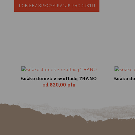
POBIERZ SPECYFIKACJĘ PRODUKTU
Łóżko domek z szufladą TRANO
Łóżko d
od
820,00 pln