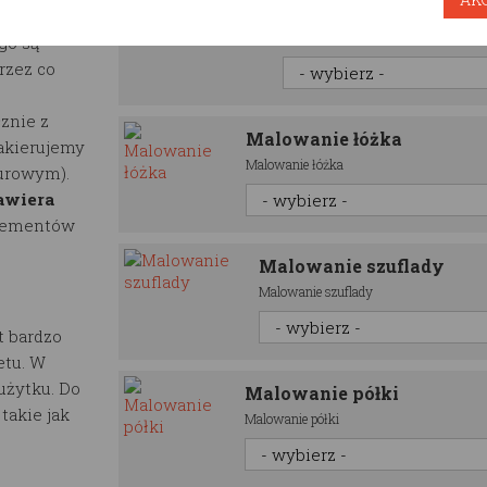
Półka domek RESTW
 do 100
Półka domek RESTWOOD
go są
rzez co
znie z
Malowanie łóżka
lakierujemy
Malowanie łóżka
surowym).
awiera
elementów
Malowanie szuflady
Malowanie szuflady
t bardzo
etu. W
użytku. Do
Malowanie półki
akie jak
Malowanie półki