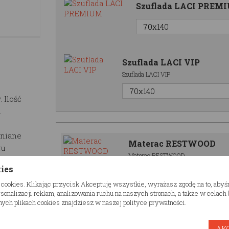
Szuflada LACI PREM
Szuflada LACI VIP
Szuflada LACI VIP
 Ilość
.
wniane
Materac RESTWOOD
ru
Materac RESTWOOD
kies
 cookies. Klikając przycisk Akceptuję wszystkie, wyrażasz zgodę na to, aby
onalizacji reklam, analizowania ruchu na naszych stronach, a także w celac
czny
ych plikach cookies znajdziesz w naszej polityce prywatności.
eriał jest
Dodatkowe opcje
trukcja
AK