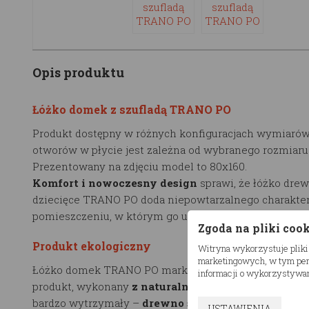
Opis produktu
Łóżko domek z szufladą TRANO PO
Produkt dostępny w różnych konfiguracjach wymiarów.
otworów w płycie jest zależna od wybranego rozmiaru
Prezentowany na zdjęciu model to 80x160.
Komfort i nowoczesny design
sprawi, że łóżko dre
dziecięce TRANO PO doda niepowtarzalnego charakte
pomieszczeniu, w którym go ustawisz.
Zgoda na pliki coo
Produkt ekologiczny
Witryna wykorzystuje pliki
marketingowych, w tym pers
Łóżko domek TRANO PO marki RESTWOOD to ekologi
informacji o wykorzystywan
produkt, wykonany
z naturalnego drewna
. Użyty mat
bardzo wytrzymały –
drewno sosnowe, klejone.
Kons
USTAWIENIA