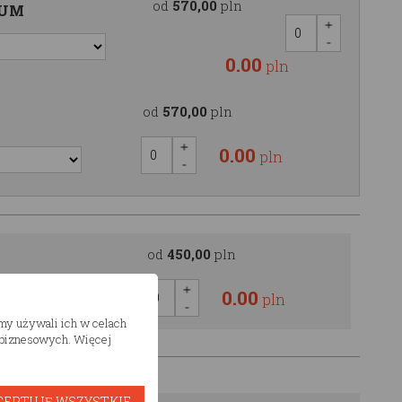
od
570,00
pln
IUM
0.00
pln
od
570,00
pln
0.00
pln
od
450,00
pln
0.00
pln
śmy używali ich w celach
h biznesowych. Więcej
CEPTUJĘ WSZYSTKIE