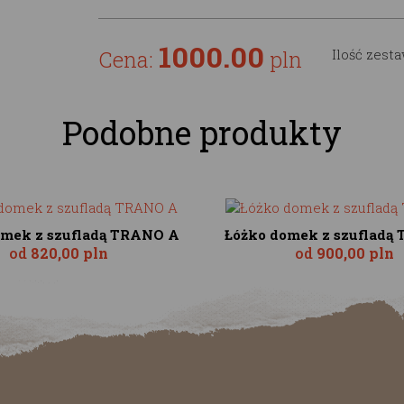
1000.00
Cena:
pln
Ilość zest
Podobne produkty
omek z szufladą TRANO A
Łóżko domek z szufladą
od
820,00 pln
od
900,00 pln