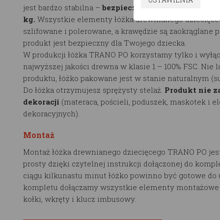
jest bardzo stabilna –
bezpieczne obciążenie wynosi
kg.
Wszystkie elementy łóżka drewnianego dziecięce
szlifowane i polerowane, a krawędzie są zaokrąglane p
produkt jest bezpieczny dla Twojego dziecka.
W produkcji łóżka TRANO PO korzystamy tylko i wyłąc
najwyższej jakości drewna w klasie 1 – 100% FSC. Nie 
produktu, łóżko pakowane jest w stanie naturalnym (
Do łóżka otrzymujesz sprężysty stelaż.
Produkt nie z
dekoracji
(materaca, pościeli, poduszek, maskotek i 
dekoracyjnych).
Montaż
Montaż łóżka drewnianego dziecięcego TRANO PO jes
prosty dzięki czytelnej instrukcji dołączonej do kompl
ciągu kilkunastu minut łóżko powinno być gotowe do 
kompletu dołączamy wszystkie elementy montażowe t
kołki, wkręty i klucz imbusowy.