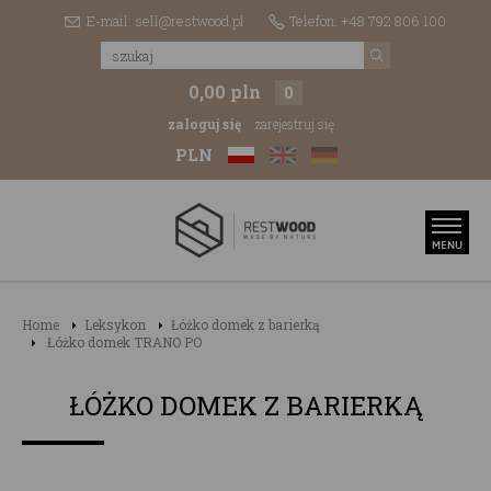
E-mail: sell@restwood.pl
Telefon: +48 792 806 100
0,00 pln
0
zaloguj się
zarejestruj się
PLN
Home
Leksykon
Łóżko domek z barierką
Łóżko domek TRANO PO
ŁÓŻKO DOMEK Z BARIERKĄ