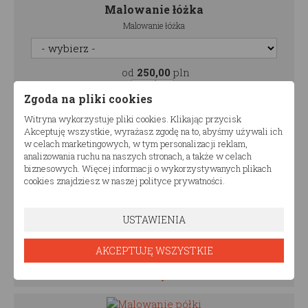
Malowanie łóżka
Malowanie łóżka
od
250,00
pln
Zgoda na pliki cookies
0.00
pln
Witryna wykorzystuje pliki cookies. Klikając przycisk
Akceptuję wszystkie, wyrażasz zgodę na to, abyśmy używali ich
w celach marketingowych, w tym personalizacji reklam,
analizowania ruchu na naszych stronach, a także w celach
Malowanie szuflady
biznesowych. Więcej informacji o wykorzystywanych plikach
cookies znajdziesz w naszej polityce prywatności.
Malowanie szuflady
USTAWIENIA
od
250,00
pln
AKCEPTUJĘ WSZYSTKIE
0.00
pln