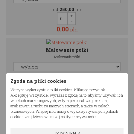
od
250,00
pln
0.00
pln
Malowanie półki
Malowanie półki
od
180,00
pln
Zgoda na pliki cookies
Witryna wykorzystuje pliki cookies. Klikając przycisk
Akceptuję wszystkie, wyrażasz zgodę na to, abyśmy używali ich
0.00
pln
w celach marketingowych, w tym personalizacji reklam,
analizowania ruchu na naszych stronach, a także w celach
biznesowych. Więcej informacji o wykorzystywanych plikach
cookies znajdziesz w naszej polityce prywatności.
920.00
Cena:
pln
USTAWIENIA