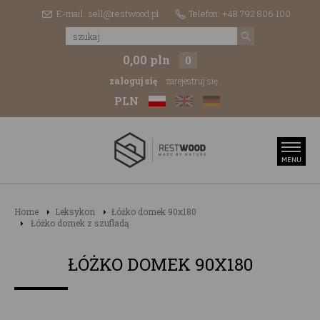
E-mail: sell@restwood.pl
Telefon: +48 792 806 100
0,00 pln
0
zaloguj się
zarejestruj się
PLN
Home
Leksykon
Łóżko domek 90x180
Łóżko domek z szufladą
ŁÓŻKO DOMEK 90X180