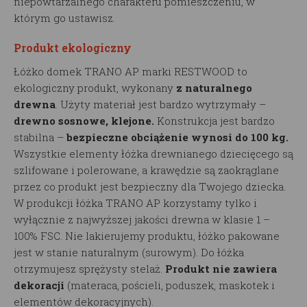
niepowtarzalnego charakteru pomieszczeniu, w
którym go ustawisz.
Produkt ekologiczny
Łóżko domek TRANO AP marki RESTWOOD to
ekologiczny produkt, wykonany
z naturalnego
drewna
. Użyty materiał jest bardzo wytrzymały –
drewno sosnowe, klejone.
Konstrukcja jest bardzo
stabilna –
bezpieczne obciążenie wynosi do 100 kg.
Wszystkie elementy łóżka drewnianego dziecięcego są
szlifowane i polerowane, a krawędzie są zaokrąglane
przez co produkt jest bezpieczny dla Twojego dziecka.
W produkcji łóżka TRANO AP korzystamy tylko i
wyłącznie z najwyższej jakości drewna w klasie 1 –
100% FSC. Nie lakierujemy produktu, łóżko pakowane
jest w stanie naturalnym (surowym). Do łóżka
otrzymujesz sprężysty stelaż.
Produkt nie zawiera
dekoracji
(materaca, pościeli, poduszek, maskotek i
elementów dekoracyjnych).