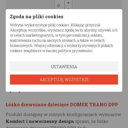
0.00
pln
Zgoda na pliki cookies
Witryna wykorzystuje pliki cookies. Klikając przycisk
Akceptuję wszystkie, wyrażasz zgodę na to, abyśmy używali ich
w celach marketingowych, w tym personalizacji reklam,
1000.00
Cena:
pln
analizowania ruchu na naszych stronach, a także w celach
biznesowych. Więcej informacji o wykorzystywanych plikach
cookies znajdziesz w naszej polityce prywatności.
Ilość zestawów
USTAWIENIA
AKCEPTUJĘ WSZYSTKIE
Opis produktu
Łóżko drewniane dziecięce DOMEK TRANO DPP
Produkt dostępny w różnych konfiguracjach wymiarów.
Komfort i nowoczesny design
sprawi, że łóżko