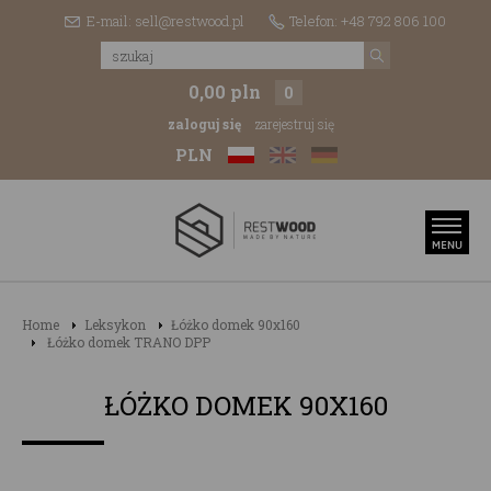
E-mail: sell@restwood.pl
Telefon: +48 792 806 100
0,00 pln
0
zaloguj się
zarejestruj się
PLN
Home
Leksykon
Łóżko domek 90x160
Łóżko domek TRANO DPP
ŁÓŻKO DOMEK 90X160