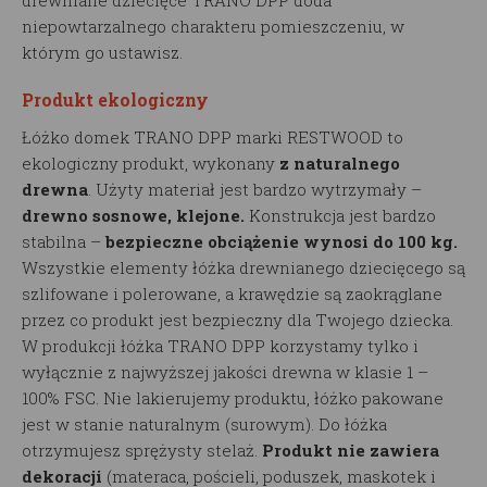
drewniane dziecięce TRANO DPP doda
niepowtarzalnego charakteru pomieszczeniu, w
którym go ustawisz.
Produkt ekologiczny
Łóżko domek TRANO DPP marki RESTWOOD to
ekologiczny produkt, wykonany
z naturalnego
drewna
. Użyty materiał jest bardzo wytrzymały –
drewno sosnowe, klejone.
Konstrukcja jest bardzo
stabilna –
bezpieczne obciążenie wynosi do 100 kg.
Wszystkie elementy łóżka drewnianego dziecięcego są
szlifowane i polerowane, a krawędzie są zaokrąglane
przez co produkt jest bezpieczny dla Twojego dziecka.
W produkcji łóżka TRANO DPP korzystamy tylko i
wyłącznie z najwyższej jakości drewna w klasie 1 –
100% FSC. Nie lakierujemy produktu, łóżko pakowane
jest w stanie naturalnym (surowym). Do łóżka
otrzymujesz sprężysty stelaż.
Produkt nie zawiera
dekoracji
(materaca, pościeli, poduszek, maskotek i