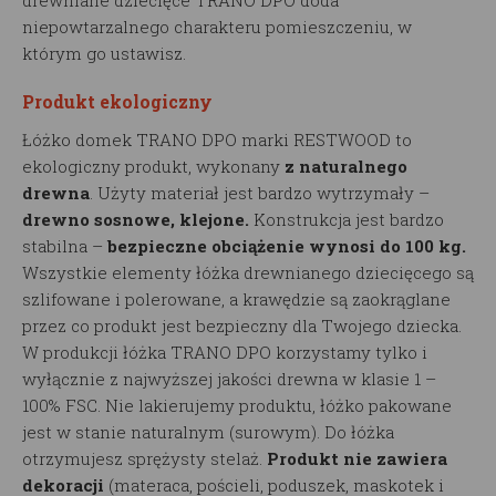
drewniane dziecięce TRANO DPO doda
niepowtarzalnego charakteru pomieszczeniu, w
którym go ustawisz.
Produkt ekologiczny
Łóżko domek TRANO DPO marki RESTWOOD to
ekologiczny produkt, wykonany
z naturalnego
drewna
. Użyty materiał jest bardzo wytrzymały –
drewno sosnowe, klejone.
Konstrukcja jest bardzo
stabilna –
bezpieczne obciążenie wynosi do 100 kg.
Wszystkie elementy łóżka drewnianego dziecięcego są
szlifowane i polerowane, a krawędzie są zaokrąglane
przez co produkt jest bezpieczny dla Twojego dziecka.
W produkcji łóżka TRANO DPO korzystamy tylko i
wyłącznie z najwyższej jakości drewna w klasie 1 –
100% FSC. Nie lakierujemy produktu, łóżko pakowane
jest w stanie naturalnym (surowym). Do łóżka
otrzymujesz sprężysty stelaż.
Produkt nie zawiera
dekoracji
(materaca, pościeli, poduszek, maskotek i