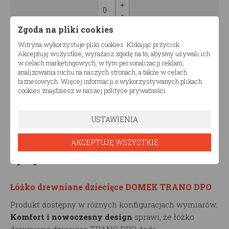
0.00
pln
Zgoda na pliki cookies
Witryna wykorzystuje pliki cookies. Klikając przycisk
Akceptuję wszystkie, wyrażasz zgodę na to, abyśmy używali ich
w celach marketingowych, w tym personalizacji reklam,
1000.00
Cena:
pln
analizowania ruchu na naszych stronach, a także w celach
biznesowych. Więcej informacji o wykorzystywanych plikach
cookies znajdziesz w naszej polityce prywatności.
Ilość zestawów
USTAWIENIA
AKCEPTUJĘ WSZYSTKIE
Opis produktu
Łóżko drewniane dziecięce DOMEK TRANO DPO
Produkt dostępny w różnych konfiguracjach wymiarów.
Komfort i nowoczesny design
sprawi, że łóżko