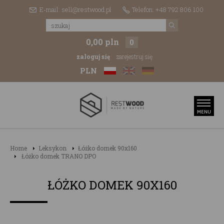
E-mail: sell@restwood.pl
Telefon: +48 792 806 100
0,00 pln
0
zaloguj się
zarejestruj się
PLN
Home
Leksykon
Łóżko domek 90x160
Łóżko domek TRANO DPO
ŁÓŻKO DOMEK 90X160