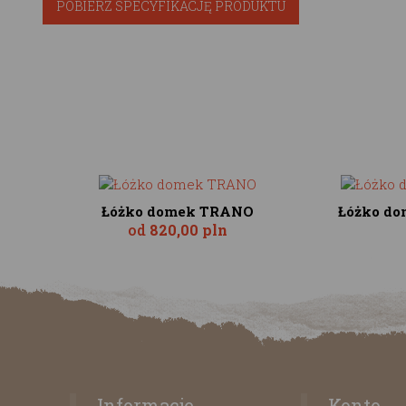
POBIERZ SPECYFIKACJĘ PRODUKTU
Łóżko domek TRANO
Łóżko do
od
820,00 pln
Informacje
Konto