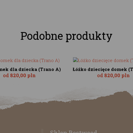
Podobne produkty
mek dla dziecka (Trano A)
Łóżko dziecięce domek (
od
820,00 pln
od
820,00 pln
Sklep Restwood