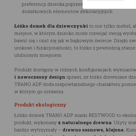
preferencji dziecka poprzez wybór koloru, rozmiaru
dodatkowych elementów dekoracyjnych.
Łóżko domek dla dziewczynki
to nie tylko mebel, a
miejsce, w którym dziecko może rozwijać swoją wyobr
bawić się i czuć się jak w bajkowym świecie. Dzięki s
urokowi i funkcjonalności, to łóżko z pewnością stanie
ulubionym miejscem
Produkt dostępny w różnych konfiguracjach wymiarów
i nowoczesny design
sprawi, że łóżko drewniane dzi
TRANO ADP doda niepowtarzalnego charakteru pomie
w którym go ustawisz.
Produkt ekologiczny
Łóżko domek TRANO ADP marki RESTWOOD to ekolo
produkt, wykonany
z naturalnego drewna
. Użyty mat
bardzo wytrzymały –
drewno sosnowe, klejone.
Kons