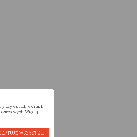
śmy używali ich w celach
h biznesowych. Więcej
CEPTUJĘ WSZYSTKIE