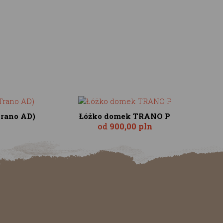
Trano AD)
Łóżko domek TRANO P
od
900,00 pln