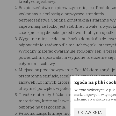
kreatywnej zabawy.
Bezpieczeństwo na pierwszym miejscu: Produkt zo
wykonany z dbałością o najwyższe standardy
bezpieczeństwa. Solidna konstrukcja i staranne w
zapewniają, że łóżko jest stabilne i trwałe, a wysok
zabezpieczają dziecko przed ewentualnymi upadka
Wygodne miejsce do snu: Łóżko domek dla dziewcz
odpowiednie zarówno dla maluchów, jak i starszych
Wygodny materac gwarantuje spokojny sen, a prze
powierzchnia pozwala na wygodne rozłożenie się i 
całym dniu zabawy.
Miejsce na przechowywanie: Pod łóżkiem znajduje 
przestronna szuflada, idealna do przechowywania p
Zgoda na pliki coo
zabawek lub innych drobiazgów. Dzięki temu łóżk
utrzymać porządek w pokoju.
Witryna wykorzystuje pliki
Trwałe materiały: Łóżko zostało wykonane z wysoki
marketingowych, w tym pers
informacji o wykorzystywan
materiałów, które są łatwe do utrzymania w czystoś
odporne na uszkodzenia.
USTAWIENIA
Personalizacja: Istnieje możliwość dostosowania ł