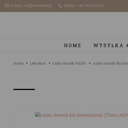
E-mail: sell@restwood.pl
Telefon: +48 792 806 100
HOME
WYSYŁKA 
Home
Leksykon
Łóżko domek 90x160
Łóżko domek dla dzi