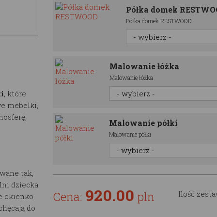
Półka domek RESTW
Półka domek RESTWOOD
Malowanie łóżka
Malowanie łóżka
i
, które
we mebelki,
mosferę,
Malowanie półki
Malowanie półki
wane tak,
lni dziecka
920.00
Cena:
pln
Ilość zest
e okienko
chęcają do