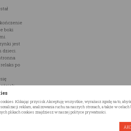
stał
ykończenie
ie boki
mi.
ynki jest
 dzieci.
stronna
relaks po
się
ościeli,
kies
o pomaga
 cookies. Klikając przycisk Akceptuję wszystkie, wyrażasz zgodę na to, aby
ej jakości
onalizacji reklam, analizowania ruchu na naszych stronach, a także w celac
ych plikach cookies znajdziesz w naszej polityce prywatności.
ci i
AK
óżka do