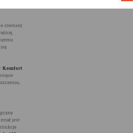
 oraz
le również
aźnię,
wojemu
 się
.
Komfort
ecięce
szczeniu,
giczny
eriał jest
trukcja