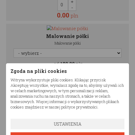
0.00
pln
Malowanie półki
Malowanie półki
od
180,00
pln
Zgoda na pliki cookies
Witryna wykorzystuje pliki cookies. Klikając przycisk
0.00
pln
Akceptuję wszystkie, wyrażasz zgodę na to, abyśmy używali ich
w celach marketingowych, w tym personalizacji reklam,
analizowania ruchu na naszych stronach, a także w celach
biznesowych. Więcej informacji o wykorzystywanych plikach
990.00
cookies znajdziesz w naszej polityce prywatności.
Cena:
pln
Ilość zestawów
USTAWIENIA