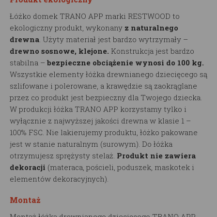
Łóżko domek TRANO APP marki RESTWOOD to
ekologiczny produkt, wykonany
z naturalnego
drewna
. Użyty materiał jest bardzo wytrzymały –
drewno sosnowe, klejone.
Konstrukcja jest bardzo
stabilna –
bezpieczne obciążenie wynosi do 100 kg.
Wszystkie elementy łóżka drewnianego dziecięcego są
szlifowane i polerowane, a krawędzie są zaokrąglane
przez co produkt jest bezpieczny dla Twojego dziecka.
W produkcji łóżka TRANO APP korzystamy tylko i
wyłącznie z najwyższej jakości drewna w klasie 1 –
100% FSC. Nie lakierujemy produktu, łóżko pakowane
jest w stanie naturalnym (surowym). Do łóżka
otrzymujesz sprężysty stelaż.
Produkt nie zawiera
dekoracji
(materaca, pościeli, poduszek, maskotek i
elementów dekoracyjnych).
Montaż
Montaż łóżka drewnianego dziecięcego TRANO APP