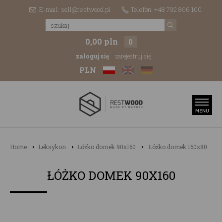
E-mail: sell@restwood.pl
Telefon: +48 792 806 100
0,00 pln
0
zaloguj się
zarejestruj się
PLN
Home
Leksykon
Łóżko domek 90x160
Łóżko domek 160x80
ŁÓŻKO DOMEK 90X160