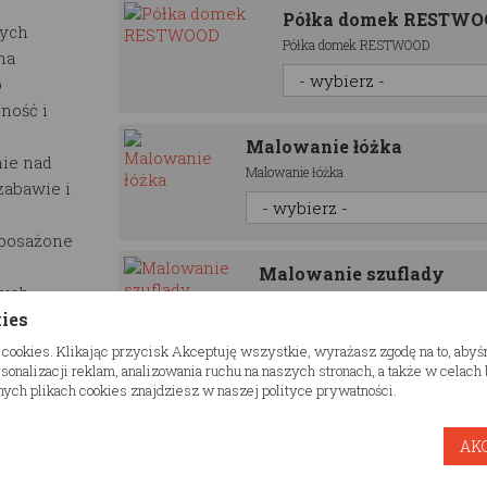
Półka domek RESTW
łych
Półka domek RESTWOOD
na
o
ność i
Malowanie łóżka
ie nad
Malowanie łóżka
zabawie i
posażone
Malowanie szuflady
nych
Malowanie szuflady
kies
, którzy
wywania.
 cookies. Klikając przycisk Akceptuję wszystkie, wyrażasz zgodę na to, aby
 starannie
onalizacji reklam, analizowania ruchu na naszych stronach, a także w celac
ych plikach cookies znajdziesz w naszej polityce prywatności.
eństwo
Malowanie półki
y są zgodne
Malowanie półki
AK
emy różne