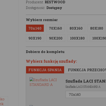
Producent:
RESTWOOD
Dostępność:
Dostępny
Wybierz rozmiar
70x140
70X160
80X160
80X180
90X190
90X200
100X180
100X19
Dobierz do kompletu
Wybierz funkcję szuflady:
FUNKCJA SPANIA
FUNKCJA PRZECH
Szuflada LACI STA
Szuflada LACI STANDARD A