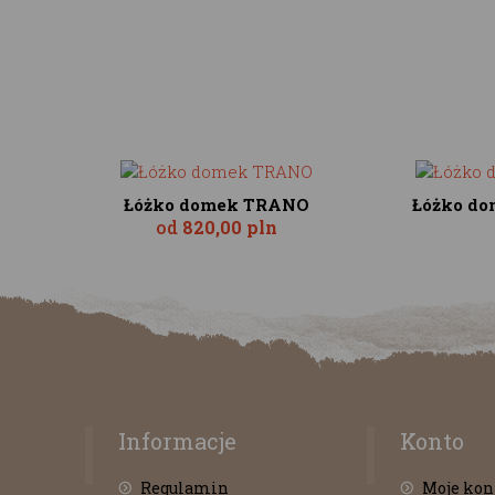
Łóżko domek TRANO
Łóżko do
od
820,00 pln
Informacje
Konto
Regulamin
Moje kon