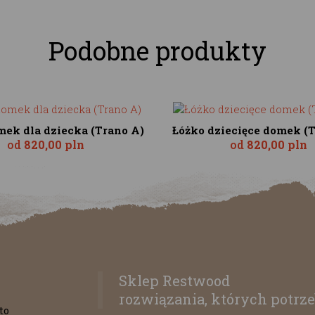
Podobne produkty
mek dla dziecka (Trano A)
Łóżko dziecięce domek (
od
820,00 pln
od
820,00 pln
Sklep Restwood
rozwiązania, których potrze
to