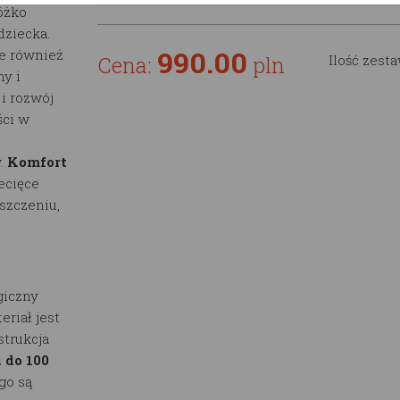
óżko
dziecka.
990.00
le również
Cena:
pln
Ilość zest
ny i
 i rozwój
ści w
.
Komfort
ecięce
szczeniu,
iczny
eriał jest
trukcja
 do 100
go są