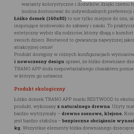
warianty kolorystyczne i dodatków, dzięki czemu ł
można dostosować do indywidualnych preferencji 
Łóżko domek (160x80)
to nie tylko miejsce do snu, a
inspirujące środowisko do zabawy i nauki. To praktycz
estetyczny wybór dla rodziców, którzy dbają o komfort
swoich dzieci. Restwood to gwarancja najwyższej jako
atrakcyjnej cenie!
Produkt dostępny w różnych konfiguracjach wymiarów
i nowoczesny design
sprawi, że łóżko drewniane dzi
TRANO APP doda niepowtarzalnego charakteru pomie
w którym go ustawisz.
Produkt ekologiczny
Łóżko domek TRANO APP marki RESTWOOD to ekolog
produkt, wykonany
z naturalnego drewna
. Użyty mat
bardzo wytrzymały –
drewno sosnowe, klejone.
Kons
jest bardzo stabilna –
bezpieczne obciążenie wynosi
kg.
Wszystkie elementy łóżka drewnianego dziecięce