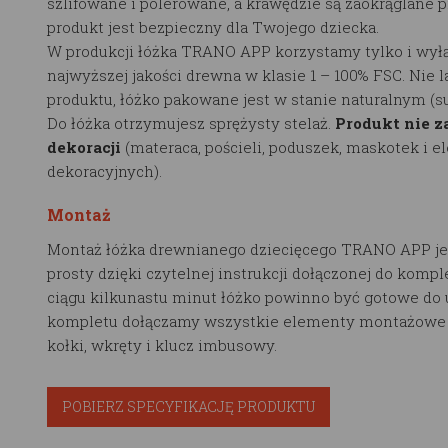
szlifowane i polerowane, a krawędzie są zaokrąglane p
produkt jest bezpieczny dla Twojego dziecka.
W produkcji łóżka TRANO APP korzystamy tylko i wyłą
najwyższej jakości drewna w klasie 1 – 100% FSC. Nie 
produktu, łóżko pakowane jest w stanie naturalnym (
Do łóżka otrzymujesz sprężysty stelaż.
Produkt nie z
dekoracji
(materaca, pościeli, poduszek, maskotek i 
dekoracyjnych).
Montaż
Montaż łóżka drewnianego dziecięcego TRANO APP je
prosty dzięki czytelnej instrukcji dołączonej do kompl
ciągu kilkunastu minut łóżko powinno być gotowe do 
kompletu dołączamy wszystkie elementy montażowe t
kołki, wkręty i klucz imbusowy.
POBIERZ SPECYFIKACJĘ PRODUKTU