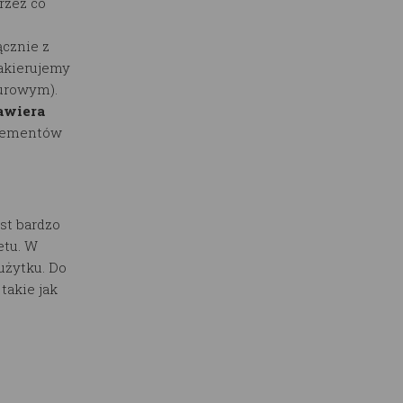
rzez co
cznie z
lakierujemy
surowym).
awiera
elementów
st bardzo
etu. W
użytku. Do
akie jak