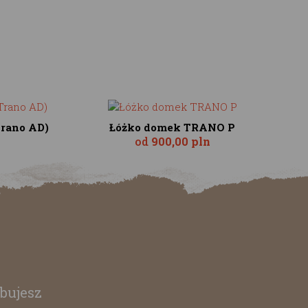
Trano AD)
Łóżko domek TRANO P
od
900,00 pln
bujesz