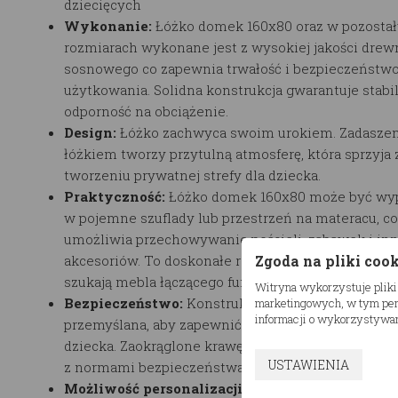
dziecięcych
Wykonanie:
Łóżko domek 160x80 oraz w pozosta
rozmiarach
wykonane jest z wysokiej jakości drew
sosnowego co zapewnia trwałość i bezpieczeństw
użytkowania. Solidna konstrukcja gwarantuje stabil
odporność na obciążenie.
Design:
Łóżko
zachwyca swoim urokiem. Zadaszen
łóżkiem tworzy przytulną atmosferę, która sprzyja 
tworzeniu prywatnej strefy dla dziecka.
Praktyczność:
Łóżko domek 160x80
może być wy
w pojemne szuflady lub przestrzeń na materacu, co
umożliwia przechowywanie pościeli, zabawek i in
Zgoda na pliki coo
akcesoriów. To doskonałe rozwiązanie dla rodziców
szukają mebla łączącego funkcję spania i przecho
Witryna wykorzystuje pliki
Bezpieczeństwo:
Konstrukcja łóżka domek została
marketingowych, w tym pers
informacji o wykorzystywan
przemyślana, aby zapewnić maksymalne bezpiecz
dziecka. Zaokrąglone krawędzie i solidne materiał
USTAWIENIA
z normami bezpieczeństwa.
Możliwość personalizacji:
Jako producent oferuj