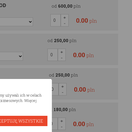
OOD
od
600,00
pln
0.00
pln
od
250,00
pln
0.00
pln
od
250,00
pln
0.00
pln
śmy używali ich w celach
h biznesowych. Więcej
od
180,00
pln
CEPTUJĘ WSZYSTKIE
0.00
pln