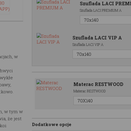
Szuflada LACI PRE
Szuflada LACI PREMIUM A
Szuflada LACI VIP A
Szuflada LACI VIP A
cjach, w
chwyci
zwykłe
Materac RESTWOOD
bawy,
ątkowo.
Materac RESTWOOD
h, w tym w
a, że jest
Dodatkowe opcje
koi