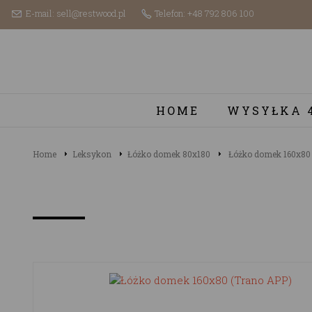
E-mail: sell@restwood.pl
Telefon: +48 792 806 100
HOME
WYSYŁKA 
Home
Leksykon
Łóżko domek 80x180
Łóżko domek 160x80