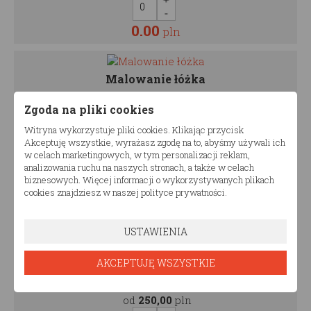
0.00
pln
Malowanie łóżka
Malowanie łóżka
Zgoda na pliki cookies
Witryna wykorzystuje pliki cookies. Klikając przycisk
od
250,00
pln
Akceptuję wszystkie, wyrażasz zgodę na to, abyśmy używali ich
w celach marketingowych, w tym personalizacji reklam,
analizowania ruchu na naszych stronach, a także w celach
biznesowych. Więcej informacji o wykorzystywanych plikach
0.00
pln
cookies znajdziesz w naszej polityce prywatności.
USTAWIENIA
Malowanie szuflady
Malowanie szuflady
AKCEPTUJĘ WSZYSTKIE
od
250,00
pln