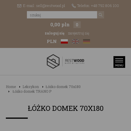
E-mail: sell@restwood.pl
Telefon: +48 792 806 100
0,00 pln
0
zaloguj się
zarejestruj się
PLN
Home
Leksykon
Łóżko domek 70x180
Łóżko domek TRANO P
ŁÓŻKO DOMEK 70X180