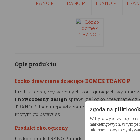
Opis produktu
Łóżko drewniane dziecięce DOMEK TRANO P
Produkt dostępny w różnych konfiguracjach wymiarów
i nowoczesny design
sprawi, że łóżko drewniane dzi
TRANO P doda niepowtarzalnego charakteru pomieszc
Zgoda na pliki coo
którym go ustawisz.
Witryna wykorzystuje pliki
marketingowych, w tym pers
Produkt ekologiczny
informacji o wykorzystywan
Łóżko domek TRANO P marki RESTWOOD to ekologic