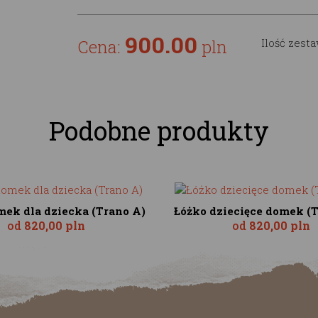
900.00
Cena:
pln
Ilość zest
Podobne produkty
mek dla dziecka (Trano A)
Łóżko dziecięce domek (
od
820,00 pln
od
820,00 pln