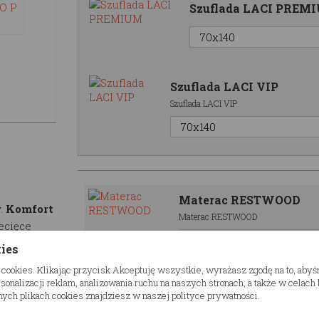
Szuflada LACI PREM
Szuflada LACI VIP
Szuflada LACI VIP
Materac RESTWOOD
.
Komfort
Materac RESTWOOD
ecięce
zeniu, w
kies
 cookies. Klikając przycisk Akceptuję wszystkie, wyrażasz zgodę na to, aby
onalizacji reklam, analizowania ruchu na naszych stronach, a także w celac
ych plikach cookies znajdziesz w naszej polityce prywatności.
Dodatkowe opcje
zny