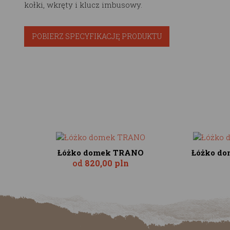
kołki, wkręty i klucz imbusowy.
POBIERZ SPECYFIKACJĘ PRODUKTU
Łóżko domek TRANO
Łóżko do
od
820,00 pln