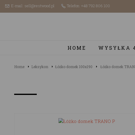
E-mail: sell@restwood.pl
Telefon: +48 792 806 100
HOME
WYSYŁKA 
Home
Leksykon
Łóżko domek 100x190
Łóżko domek TRAN