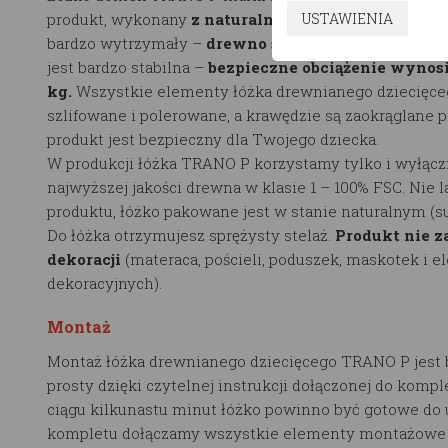
USTAWIENIA
produkt, wykonany
z naturalnego drewna
. Użyty mat
bardzo wytrzymały –
drewno sosnowe, klejone.
Kons
jest bardzo stabilna –
bezpieczne obciążenie wynosi
kg.
Wszystkie elementy łóżka drewnianego dziecięce
szlifowane i polerowane, a krawędzie są zaokrąglane p
produkt jest bezpieczny dla Twojego dziecka.
W produkcji łóżka TRANO P korzystamy tylko i wyłącz
najwyższej jakości drewna w klasie 1 – 100% FSC. Nie 
produktu, łóżko pakowane jest w stanie naturalnym (
Do łóżka otrzymujesz sprężysty stelaż.
Produkt nie z
dekoracji
(materaca, pościeli, poduszek, maskotek i 
dekoracyjnych).
Montaż
Montaż łóżka drewnianego dziecięcego TRANO P jest 
prosty dzięki czytelnej instrukcji dołączonej do kompl
ciągu kilkunastu minut łóżko powinno być gotowe do 
kompletu dołączamy wszystkie elementy montażowe t