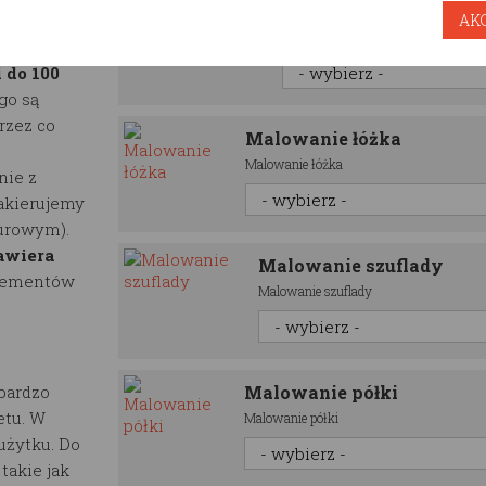
Półka domek RESTW
AK
eriał jest
Półka domek RESTWOOD
trukcja
 do 100
go są
rzez co
Malowanie łóżka
Malowanie łóżka
nie z
lakierujemy
surowym).
awiera
Malowanie szuflady
elementów
Malowanie szuflady
bardzo
Malowanie półki
etu. W
Malowanie półki
użytku. Do
akie jak