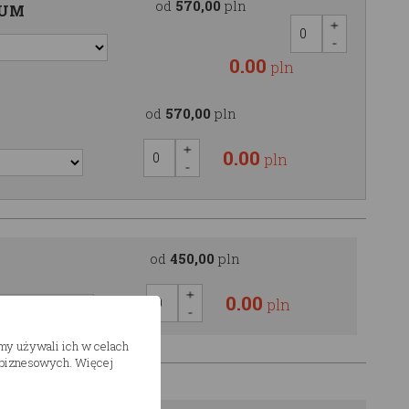
od
570,00
pln
IUM
0.00
pln
od
570,00
pln
0.00
pln
od
450,00
pln
0.00
pln
śmy używali ich w celach
h biznesowych. Więcej