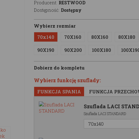
Producent:
RESTWOOD
Dostępność:
Dostępny
Wybierz rozmiar
70x140
70X160
80X160
80X180
90X190
90X200
100X180
100X19
Dobierz do kompletu
Wybierz funkcję szuflady:
FUNKCJA SPANIA
FUNKCJA PRZECH
Szuflada LACI STAN
Szuflada LACI STANDARD