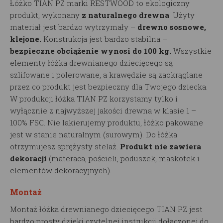
Łóżko TIAN PZ marki RESTWOOD to ekologiczny
produkt, wykonany
z naturalnego drewna
. Użyty
materiał jest bardzo wytrzymały –
drewno sosnowe,
klejone.
Konstrukcja jest bardzo stabilna –
bezpieczne obciążenie wynosi do 100 kg.
Wszystkie
elementy łóżka drewnianego dziecięcego są
szlifowane i polerowane, a krawędzie są zaokrąglane
przez co produkt jest bezpieczny dla Twojego dziecka.
W produkcji łóżka TIAN PZ korzystamy tylko i
wyłącznie z najwyższej jakości drewna w klasie 1 –
100% FSC. Nie lakierujemy produktu, łóżko pakowane
jest w stanie naturalnym (surowym). Do łóżka
otrzymujesz sprężysty stelaż.
Produkt nie zawiera
dekoracji
(materaca, pościeli, poduszek, maskotek i
elementów dekoracyjnych).
Montaż
Montaż łóżka drewnianego dziecięcego TIAN PZ jest
bardzo prosty dzięki czytelnej instrukcji dołączonej do