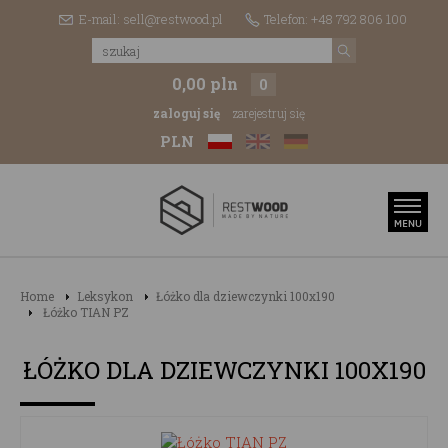
E-mail: sell@restwood.pl
Telefon: +48 792 806 100
0,00 pln
0
zaloguj się
zarejestruj się
PLN
Home
Leksykon
Łóżko dla dziewczynki 100x190
Łóżko TIAN PZ
ŁÓŻKO DLA DZIEWCZYNKI 100X190