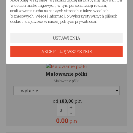
w celach marketingowych, w tym personalizacji reklam,
Malowanie szuflady
analizowania ruchu na naszych stronach, a także w celach
Malowanie szuflady
biznesowych. Więcej informacji o wykorzystywanych plikach
cookies znajdziesz w naszej polityce prywatności.
od
250,00
pln
USTAWIENIA
AKCEPTUJĘ WSZYSTKIE
0.00
pln
Malowanie półki
Malowanie półki
od
180,00
pln
0.00
pln