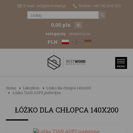
E-mail: sell@restwood.pl
Telefon: +48 792 806 100
0,00 pln
0
zaloguj się
zarejestruj się
PLN
Home
Leksykon
Łóżko dla chłopca 140x200
Łóżko TIAN ADPZ podwójne
ŁÓŻKO DLA CHŁOPCA 140X200