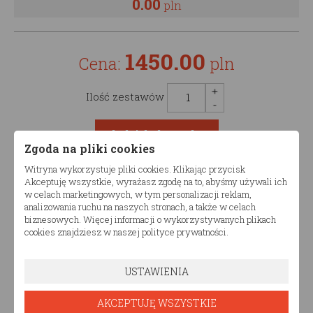
0.00
pln
1450.00
Cena:
pln
Ilość zestawów
Zgoda na pliki cookies
Witryna wykorzystuje pliki cookies. Klikając przycisk
Akceptuję wszystkie, wyrażasz zgodę na to, abyśmy używali ich
Opis produktu
w celach marketingowych, w tym personalizacji reklam,
analizowania ruchu na naszych stronach, a także w celach
biznesowych. Więcej informacji o wykorzystywanych plikach
Łóżko drewniane dziecięce TIAN ADPZ podwójne
cookies znajdziesz w naszej polityce prywatności.
Produkt dostępny w różnych konfiguracjach wymiarów.
Komfort i nowoczesny design
sprawi, że łóżko
USTAWIENIA
drewniane dziecięce TIAN ADPZ podwójne doda
niepowtarzalnego charakteru pomieszczeniu, w
AKCEPTUJĘ WSZYSTKIE