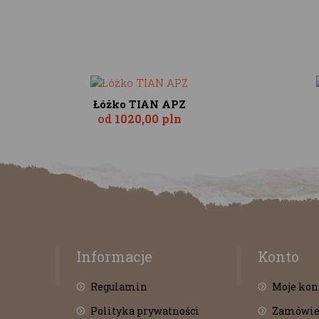
Łóżko TIAN APZ
od
1020,00 pln
Informacje
Konto
Regulamin
Moje kon
Polityka prywatności
Zamówie