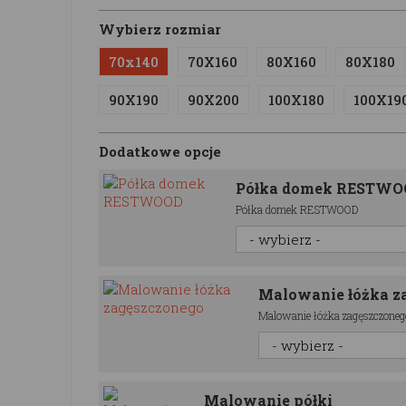
Wybierz rozmiar
70x140
70X160
80X160
80X180
90X190
90X200
100X180
100X19
Dodatkowe opcje
Półka domek RESTW
Półka domek RESTWOOD
Malowanie łóżka z
Malowanie łóżka zagęszczoneg
Malowanie półki