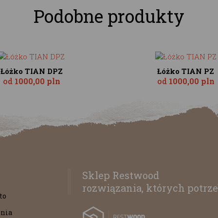
Podobne produkty
Łóżko TIAN DPZ
Łóżko TIAN PZ
od
1000,00 pln
od
1000,00 pln
Sklep Restwood
rozwiązania, których potrze
to
nia