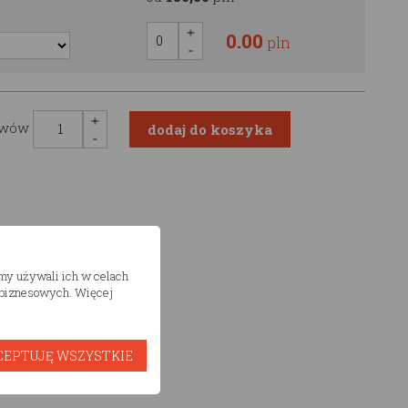
0.00
pln
awów
śmy używali ich w celach
h biznesowych. Więcej
CEPTUJĘ WSZYSTKIE