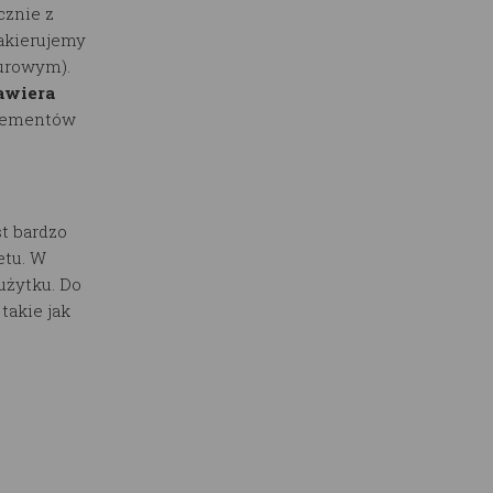
cznie z
lakierujemy
surowym).
awiera
elementów
t bardzo
etu. W
użytku. Do
akie jak