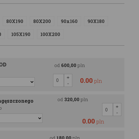
80X190
80X200
90x160
90X180
0
105X190
100X200
OOD
od
600,00
pln
0.00
pln
od
320,00
pln
agęszczonego
o
0.00
pln
od
180,00
pln