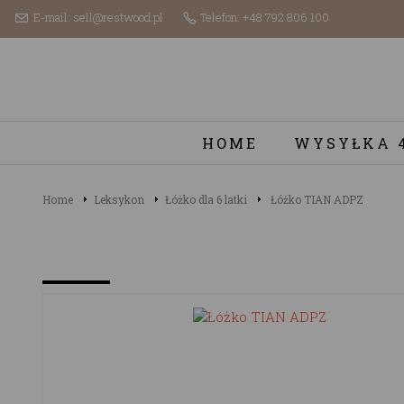
E-mail: sell@restwood.pl
Telefon: +48 792 806 100
HOME
WYSYŁKA 
Home
Leksykon
Łóżko dla 6 latki
Łóżko TIAN ADPZ