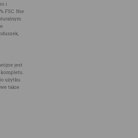
o i
0% FSC. Nie
aturalnym
e.
poduszek,
wójne jest
o kompletu.
o użytku.
we takie