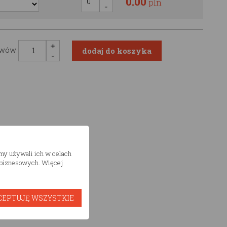
0.00
pln
awów
śmy używali ich w celach
h biznesowych. Więcej
CEPTUJĘ WSZYSTKIE