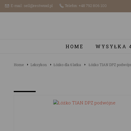
E-mail: sell@restwood.pl
Telefon: +48 792 806 100
HOME
WYSYŁKA 
Home
Leksykon
Łóżko dla 6 latka
Łóżko TIAN DPZ podwój