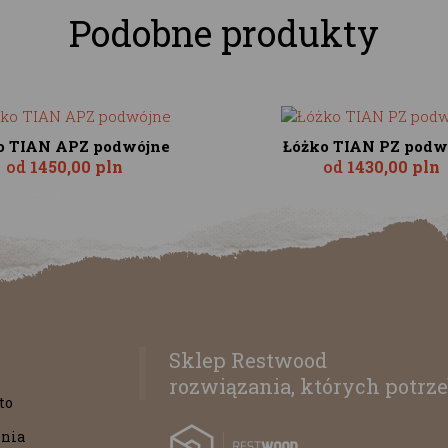
Podobne produkty
o TIAN APZ podwójne
Łóżko TIAN PZ podw
od
1450,00 pln
od
1430,00 pln
Sklep Restwood
rozwiązania, których potrze
to
nia