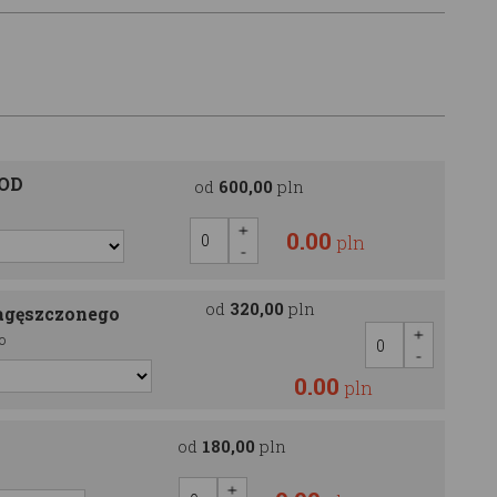
OOD
od
600,00
pln
0.00
pln
od
320,00
pln
agęszczonego
o
0.00
pln
od
180,00
pln