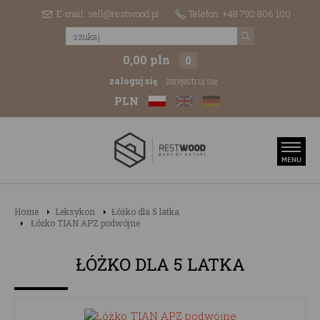
E-mail: sell@restwood.pl
Telefon: +48 792 806 100
0,00 pln
0
zaloguj się
zarejestruj się
PLN
Home
Leksykon
Łóżko dla 5 latka
Łóżko TIAN APZ podwójne
ŁÓŻKO DLA 5 LATKA