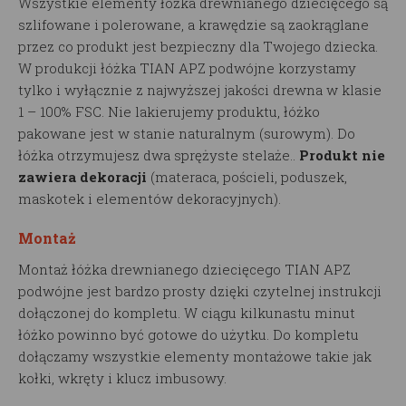
Wszystkie elementy łóżka drewnianego dziecięcego są
szlifowane i polerowane, a krawędzie są zaokrąglane
przez co produkt jest bezpieczny dla Twojego dziecka.
W produkcji łóżka TIAN APZ podwójne korzystamy
tylko i wyłącznie z najwyższej jakości drewna w klasie
1 – 100% FSC. Nie lakierujemy produktu, łóżko
pakowane jest w stanie naturalnym (surowym). Do
łóżka otrzymujesz dwa sprężyste stelaże..
Produkt nie
zawiera dekoracji
(materaca, pościeli, poduszek,
maskotek i elementów dekoracyjnych).
Montaż
Montaż łóżka drewnianego dziecięcego TIAN APZ
podwójne jest bardzo prosty dzięki czytelnej instrukcji
dołączonej do kompletu. W ciągu kilkunastu minut
łóżko powinno być gotowe do użytku. Do kompletu
dołączamy wszystkie elementy montażowe takie jak
kołki, wkręty i klucz imbusowy.