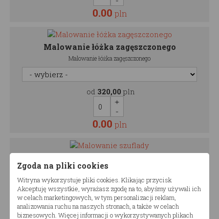
0.00
pln
Malowanie łóżka zagęszczonego
Malowanie łóżka zagęszczonego
od
320,00
pln
0.00
pln
Malowanie szuflady
Zgoda na pliki cookies
Malowanie szuflady
Witryna wykorzystuje pliki cookies. Klikając przycisk
Akceptuję wszystkie, wyrażasz zgodę na to, abyśmy używali ich
w celach marketingowych, w tym personalizacji reklam,
od
250,00
pln
analizowania ruchu na naszych stronach, a także w celach
biznesowych. Więcej informacji o wykorzystywanych plikach