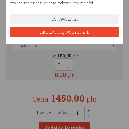
cookies znajdziesz w naszej polityce prywatności.
0.00
pln
USTAWIENIA
Malowanie półki
AKCEPTUJĘ WSZYSTKIE
Malowanie półki
od
180,00
pln
0.00
pln
1450.00
Cena:
pln
Ilość zestawów