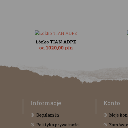
Łóżko TIAN ADPZ
od
1020,00 pln
Informacje
Konto
Regulamin
Moje kon
Polityka prywatności
Zamówie