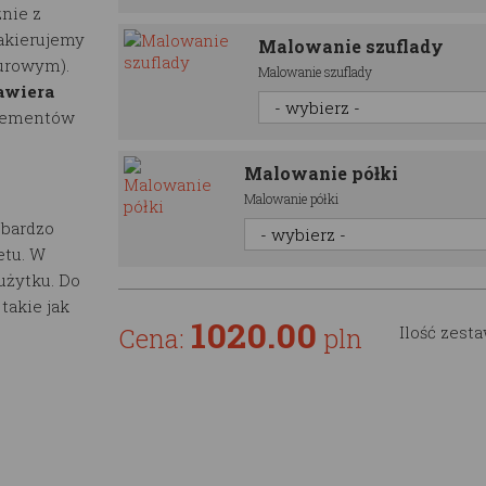
nie z
lakierujemy
Malowanie szuflady
surowym).
Malowanie szuflady
awiera
elementów
Malowanie półki
Malowanie półki
 bardzo
etu. W
użytku. Do
akie jak
1020.00
Cena:
pln
Ilość zest