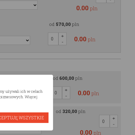
0.00
pln
od
570,00
pln
0.00
pln
OOD
od
600,00
pln
0.00
śmy używali ich w celach
pln
h biznesowych. Więcej
od
320,00
pln
agęszczonego
CEPTUJĘ WSZYSTKIE
o
0.00
pln