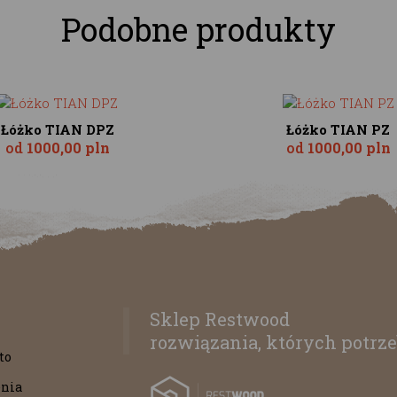
Podobne produkty
Łóżko TIAN DPZ
Łóżko TIAN PZ
od
1000,00 pln
od
1000,00 pln
Sklep Restwood
rozwiązania, których potrze
to
nia