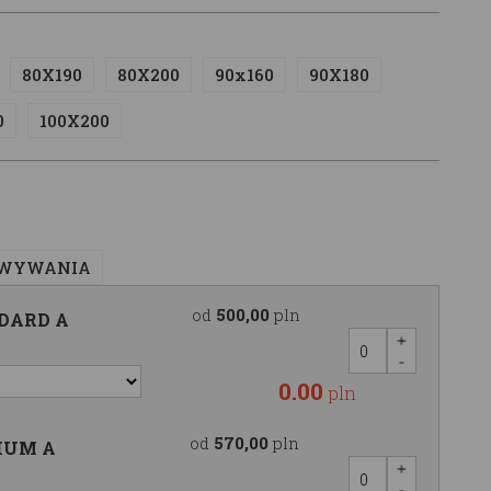
80X190
80X200
90x160
90X180
0
100X200
OWYWANIA
od
500,00
pln
NDARD A
0.00
pln
od
570,00
pln
MIUM A