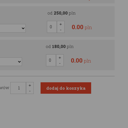
od
250,00
pln
0.00
pln
od
180,00
pln
0.00
pln
awów