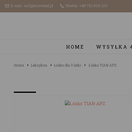
E-mail: sell@restwood.pl
Telefon: +48 792 806 100
HOME
WYSYŁKA 
Home
Leksykon
Łóżko dla 3 latki
Łóżko TIAN APZ