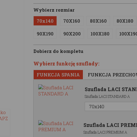
Wybierz rozmiar
70x140
70X160
80X160
80X180
90X190
90X200
100X180
100X19
Dobierz do kompletu
Wybierz funkcję szuflady:
FUNKCJA SPANIA
FUNKCJA PRZECH
Szuflada LACI STA
Szuflada LACI STANDARD A
Szuflada LACI PRE
Szuflada LACI PREMIUM A