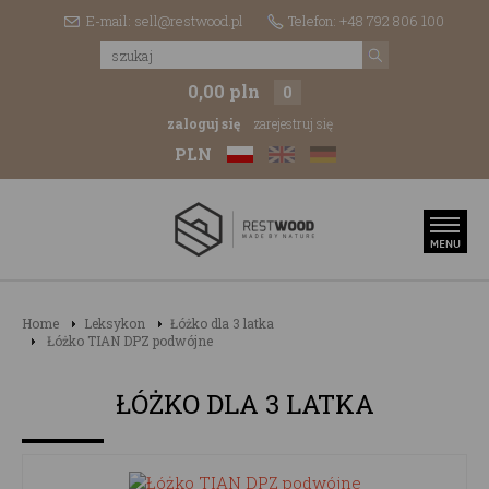
E-mail: sell@restwood.pl
Telefon: +48 792 806 100
0,00 pln
0
zaloguj się
zarejestruj się
PLN
Home
Leksykon
Łóżko dla 3 latka
Łóżko TIAN DPZ podwójne
ŁÓŻKO DLA 3 LATKA