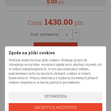
0.00
pln
1430.00
Cena:
pln
Ilość zestawów
Zgoda na pliki cookies
Witryna wykorzystuje pliki cookies. Klikając przycisk
Akceptuję wszystkie, wyrażasz zgodę na to, abyśmy używali ich
Opis produktu
w celach marketingowych, w tym personalizacji reklam,
analizowania ruchu na naszych stronach, a także w celach
biznesowych. Więcej informacji o wykorzystywanych plikach
Łóżko drewniane dziecięce TIAN DPZ podwójne
cookies znajdziesz w naszej polityce prywatności.
Produkt dostępny w różnych konfiguracjach wymiarów.
Komfort i nowoczesny design
sprawi, że łóżko
USTAWIENIA
drewniane dziecięce TIAN DPZ podwójne doda
niepowtarzalnego charakteru pomieszczeniu, w
AKCEPTUJĘ WSZYSTKIE