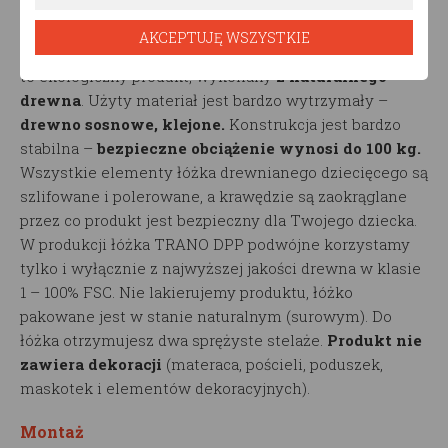
Produkt ekologiczny
AKCEPTUJĘ WSZYSTKIE
Łóżko domek TRANO DPP podwójne marki RESTWOOD
to ekologiczny produkt, wykonany
z naturalnego
drewna
. Użyty materiał jest bardzo wytrzymały –
drewno sosnowe, klejone.
Konstrukcja jest bardzo
stabilna –
bezpieczne obciążenie wynosi do 100 kg.
Wszystkie elementy łóżka drewnianego dziecięcego są
szlifowane i polerowane, a krawędzie są zaokrąglane
przez co produkt jest bezpieczny dla Twojego dziecka.
W produkcji łóżka TRANO DPP podwójne korzystamy
tylko i wyłącznie z najwyższej jakości drewna w klasie
1 – 100% FSC. Nie lakierujemy produktu, łóżko
pakowane jest w stanie naturalnym (surowym). Do
łóżka otrzymujesz dwa sprężyste stelaże.
Produkt nie
zawiera dekoracji
(materaca, pościeli, poduszek,
maskotek i elementów dekoracyjnych).
Montaż