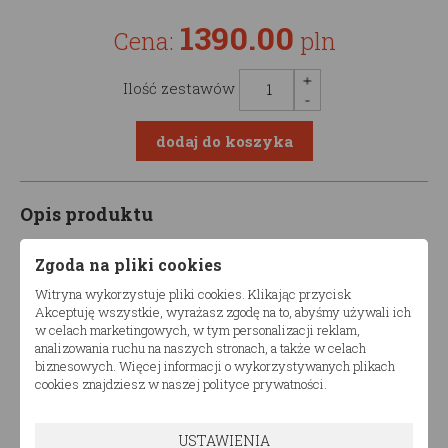
1390.00
Cena:
pln
Ilość zestawów
Opis produktu
Zgoda na pliki cookies
Łóżko drewniane dziecięce DOMEK TRANO DPP
podwójne
Witryna wykorzystuje pliki cookies. Klikając przycisk
Akceptuję wszystkie, wyrażasz zgodę na to, abyśmy używali ich
Produkt dostępny w różnych konfiguracjach wymiarów.
w celach marketingowych, w tym personalizacji reklam,
analizowania ruchu na naszych stronach, a także w celach
Komfort i nowoczesny design
sprawi, że łóżko
biznesowych. Więcej informacji o wykorzystywanych plikach
drewniane dziecięce TRANO DPP podwójne doda
cookies znajdziesz w naszej polityce prywatności.
niepowtarzalnego charakteru pomieszczeniu, w
którym go ustawisz.
USTAWIENIA