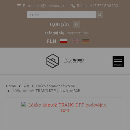
E-mail: sell@restwood.pl
Telefon: +48 792 806 100
0,00 pln
0
zaloguj się
zarejestruj się
PLN
Home
B2B
Łóżko domek podwójne
Łóżko domek TRANO DPP podwójne B2B