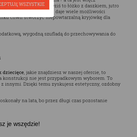
CEPTUJĘ WSZYSTKIE
 niego czymś innym. Dziś to łóżko z daszkiem, jutro
twarta konstrukcja dachu daje wiele możliwości
 kilku chwil stworzyć niepowtarzalną kryjówkę dla
 dodatkową, wygodną szufladą do przechowywania do
a
 dziecięce
, jakie znajdziesz w naszej ofercie, to
a konstrukcji nie jest przypadkowym wyborem. To
ię z innymi. Dzięki temu zyskujesz estetyczny, ozdobny
skonały na lata, bo przez długi czas pozostanie
z je wszędzie!