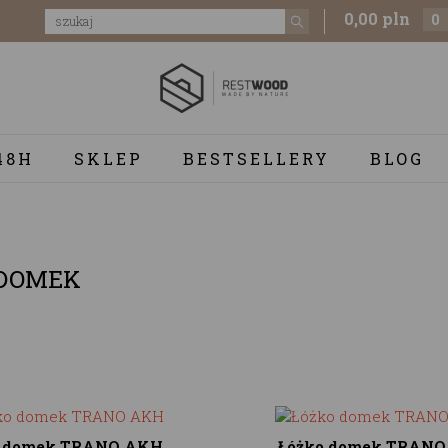
0,00 pln
0
48H
SKLEP
BESTSELLERY
BLOG
 DOMEK
o domek TRANO AKH
Łóżko domek TRANO