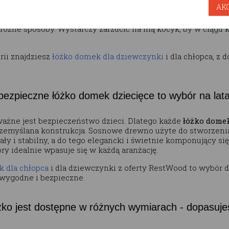
AK
ona.
Łóżko domek dla dziecka
może więc każdego dnia być dla
mek, a pojutrze ? statek pędzący przed siebie w nieznane. O
 różne sposoby. Wystarczy zarzucić na nią kocyk, by w ciągu
rii znajdziesz
łóżko domek dla dziewczynki
i dla chłopca, z
 bezpieczne łóżko domek dziecięce to wybór na lat
ważne jest bezpieczeństwo dzieci. Dlatego każde
łóżko domek
rzemyślana konstrukcja. Sosnowe drewno użyte do stworzeni
ały i stabilny, a do tego elegancki i świetnie komponujący s
ry idealnie wpasuje się w każdą aranżację.
 dla chłopca
i dla dziewczynki z oferty RestWood to wybór do
 wygodne i bezpieczne.
ko jest dostępne w różnych wymiarach - dopasujes