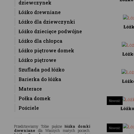
dziewczynek
Łóżko drewniane
Łóżko dla dziewczynki
Łóż
Łóżko dziecięce podwójne
Łóżko dla chłopca
Łóżko piętrowe domek
Łóżk
Łóżko piętrowe
Szuflada pod łóżko
Barierka do łóżka
Łóżk
Materace
Połka domek
Nowość
Pościele
Łóżk
Przedstawiamy Tobie piękne
łóżka domki
Nowość
drewniane
dla Waszych małych pociech.