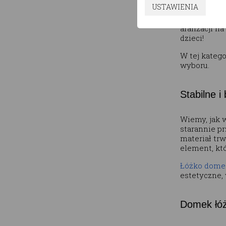
USTAWIENIA
nieogranicz
królewski za
aranżacji na
dzieci!
W tej katego
wyboru.
Stabilne i
Wiemy, jak 
starannie p
materiał trw
element, któ
Łóżko domek
estetyczne,
Domek łóż