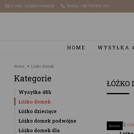
E-mail: sell@restwood.pl
Telefon: +48 792 806 100
HOME
WYSYŁKA 
Home
Łóżko domek
Kategorie
ŁÓŻKO
Wysyłka 48h
Łóżko domek
Łóżko dziecięce
Łóżko domek podwójne
Nowość
Łóżko domek dla
Łóżk