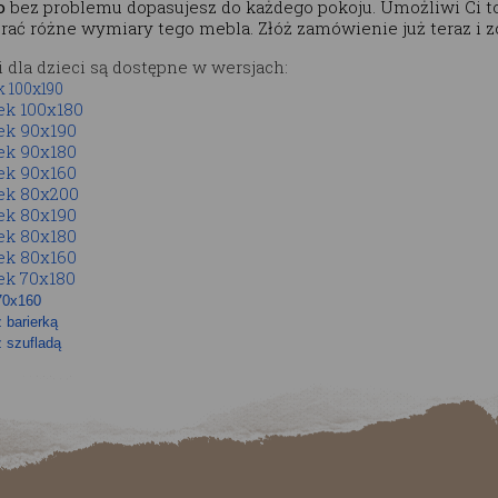
o
bez problemu dopasujesz do każdego pokoju. Umożliwi Ci 
ać różne wymiary tego mebla. Złóż zamówienie już teraz i zo
 dla dzieci są dostępne w wersjach:
 100x190
ek 100x180
ek 90x190
ek 90x180
ek 90x160
ek 80x200
ek 80x190
ek 80x180
ek 80x160
ek 70x180
70x160
 barierką
 szufladą