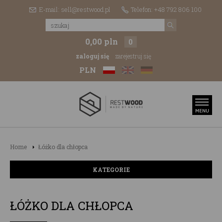
E-mail: sell@restwood.pl
Telefon: +48 792 806 100
0,00 pln
0
zaloguj się
zarejestruj się
PLN
Home
Łóżko dla chłopca
KATEGORIE
ŁÓŻKO DLA CHŁOPCA