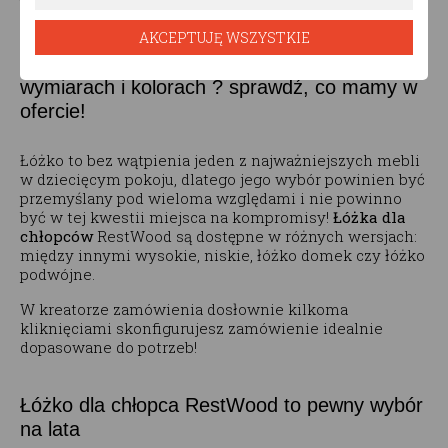
będzie pasować do aranżacji pokoju.
AKCEPTUJĘ WSZYSTKIE
Łóżka dla chłopców w różnych wersjach,
wymiarach i kolorach ? sprawdź, co mamy w
ofercie!
Łóżko to bez wątpienia jeden z najważniejszych mebli
w dziecięcym pokoju, dlatego jego wybór powinien być
przemyślany pod wieloma względami i nie powinno
być w tej kwestii miejsca na kompromisy!
Łóżka dla
chłopców
RestWood są dostępne w różnych wersjach:
między innymi wysokie, niskie, łóżko domek czy łóżko
podwójne.
W kreatorze zamówienia dosłownie kilkoma
kliknięciami skonfigurujesz zamówienie idealnie
dopasowane do potrzeb!
Łóżko dla chłopca RestWood to pewny wybór
na lata